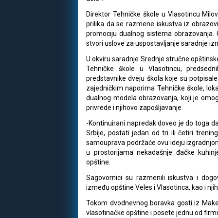
Direktor Tehničke škole u Vlasotincu Milov
prilika da se razmene iskustva iz obrazovn
promociju dualnog sistema obrazovanja. 
stvori uslove za uspostavljanje saradnje iz
U okviru saradnje Srednje stručne opštinske
Tehničke škole u Vlasotincu, predsedni
predstavnike dveju škola koje su potpisal
zajedničkim naporima Tehničke škole, loka
dualnog modela obrazovanja, koji je omo
privrede i njihovo zapošljavanje.
-Kontinuirani napredak doveo je do toga d
Srbije, postati jedan od tri ili četiri tre
samouprava podržaće ovu ideju izgradnjom 
u prostorijama nekadašnje đačke kuhinje
opštine.
Sagovornici su razmenili iskustva i dogov
između opštine Veles i Vlasotinca, kao i nj
Tokom dvodnevnog boravka gosti iz Makedo
vlasotinačke opštine i posete jednu od firmi