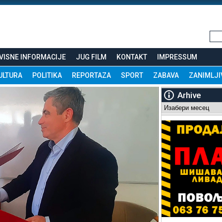
VISNE INFORMACIJE
JUG FILM
KONTAKT
IMPRESSUM
ULTURA
POLITIKA
REPORTAZA
SPORT
ZABAVA
ZANIMLJI
Arhive
Arhive