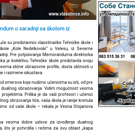
ndum o saradnji sa školom iz
če su predstavnici vlasotinačke Tehničke škole i
škole „Kole Nedelkovski“ u Velesu, iz Severne
dnji. Pre potpisivanja Memoranduma direktorka
a je kolektivu Tehničke škole predstavila svoju
eoma slične obrazovne profile, dosta sličnosti u
e i razmene iskustava.
 od smerova koje nudimo učenicima su isti, od pre
em dualnog obrazovanja. Vidim mogućnost veoma
ojektima. Prilika je da vaši profesori i učenici
nog obrzovanja tiče, vaša škola je ranije krenula
čimo od vaše škole – rekala je Vesna Stojanova
ima veoma dobre uslove za izvođenje dualnog
, što je potvrdila i rečima za ovu oblast „kapa