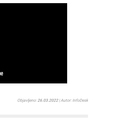
Objavljeno:
26.03.2022
| Autor: InfoDesk