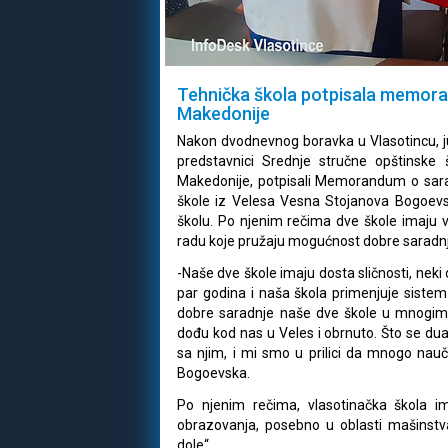
Tehnička škola potpisala memora
Makedonije
Nakon dvodnevnog boravka u Vlasotincu, ju
predstavnici Srednje stručne opštinske 
Makedonije, potpisali Memorandum o sara
škole iz Velesa Vesna Stojanova Bogoevsk
školu. Po njenim rečima dve škole imaju v
radu koje pružaju mogućnost dobre saradnj
-Naše dve škole imaju dosta sličnosti, neki
par godina i naša škola primenjuje sist
dobre saradnje naše dve škole u mnogim pr
dođu kod nas u Veles i obrnuto. Što se dual
sa njim, i mi smo u prilici da mnogo nau
Bogoevska.
Po njenim rečima, vlasotinačka škola 
obrazovanja, posebno u oblasti mašinstva
dole“.