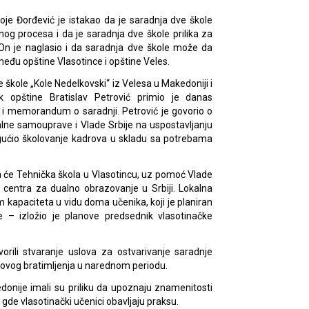
oje Đorđević je istakao da je saradnja dve škole
og procesa i da je saradnja dve škole prilika za
On je naglasio i da saradnja dve škole može da
među opštine Vlasotince i opštine Veles.
 škole „Kole Nedelkovski“ iz Velesa u Makedoniji i
k opštine Bratislav Petrović primio je danas
e i memorandum o saradnji. Petrović je govorio o
lne samouprave i Vlade Srbije na uspostavljanju
gućio školovanje kadrova u skladu sa potrebama
a će Tehnička škola u Vlasotincu, uz pomoć Vlade
ning centra za dualno obrazovanje u Srbiji. Lokalna
kapaciteta u vidu doma učenika, koji je planiran
 – izložio je planove predsednik vlasotinačke
orili stvaranje uslova za ostvarivanje saradnje
ihovog bratimljenja u narednom periodu.
nije imali su priliku da upoznaju znamenitosti
 gde vlasotinački učenici obavljaju praksu.