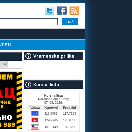
VOSTI
Vremenske prilike
Kursna lista