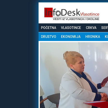
POČETNA
VLASOTINCE
CRKVA
SER
DRUSTVO
EKONOMIJA
HRONIKA
K