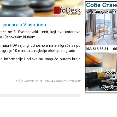
8. januara u Vlasotincu
aće se 3. Svetosavski turnir, koji ova ustanova
om i Šahovskim klubom.
 nemaju FIDA rejting, odnosno amateri. Igraće se po
igre je 10 minuta, a najbolje očekuju nagrade.
tne informacije i prijave su moguće putem broja
Objavljeno:
25.01.2024
| Autor: InfoDesk