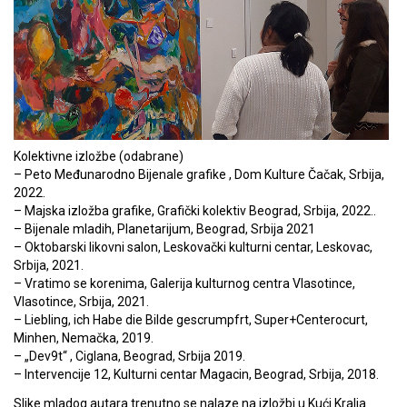
Kolektivne izložbe (odabrane)
– Peto Međunarodno Bijenale grafike , Dom Kulture Čačak, Srbija,
2022.
– Majska izložba grafike, Grafički kolektiv Beograd, Srbija, 2022..
– Bijenale mladih, Planetarijum, Beograd, Srbija 2021
– Oktobarski likovni salon, Leskovački kulturni centar, Leskovac,
Srbija, 2021.
– Vratimo se korenima, Galerija kulturnog centra Vlasotince,
Vlasotince, Srbija, 2021.
– Liebling, ich Habe die Bilde gescrumpfrt, Super+Centerocurt,
Minhen, Nemačka, 2019.
– „Dev9t“ , Ciglana, Beograd, Srbija 2019.
– Intervencije 12, Kulturni centar Magacin, Beograd, Srbija, 2018.
Slike mladog autara trenutno se nalaze na izložbi u Kući Kralja