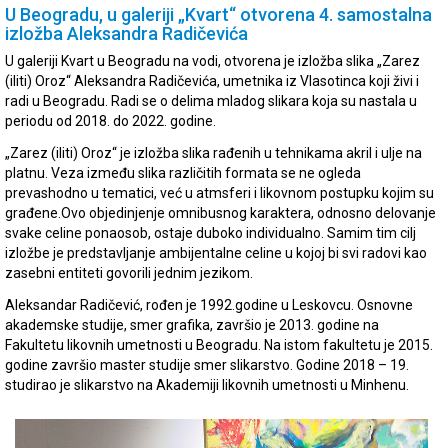
U Beogradu, u galeriji „Kvart“ otvorena 4. samostalna
izložba Aleksandra Radičevića
U galeriji Kvart u Beogradu na vodi, otvorena je izložba slika „Zarez
(iliti) Oroz“ Aleksandra Radičevića, umetnika iz Vlasotinca koji živi i
radi u Beogradu. Radi se o delima mladog slikara koja su nastala u
periodu od 2018. do 2022. godine.
„Zarez (iliti) Oroz“ je izložba slika rađenih u tehnikama akril i ulje na
platnu. Veza između slika različitih formata se ne ogleda
prevashodno u tematici, već u atmsferi i likovnom postupku kojim su
građene.Ovo objedinjenje omnibusnog karaktera, odnosno delovanje
svake celine ponaosob, ostaje duboko individualno. Samim tim cilj
izložbe je predstavljanje ambijentalne celine u kojoj bi svi radovi kao
zasebni entiteti govorili jednim jezikom.
Aleksandar Radičević, rođen je 1992.godine u Leskovcu. Osnovne
akademske studije, smer grafika, završio je 2013. godine na
Fakultetu likovnih umetnosti u Beogradu. Na istom fakultetu je 2015.
godine završio master studije smer slikarstvo. Godine 2018 – 19.
studirao je slikarstvo na Akademiji likovnih umetnosti u Minhenu.