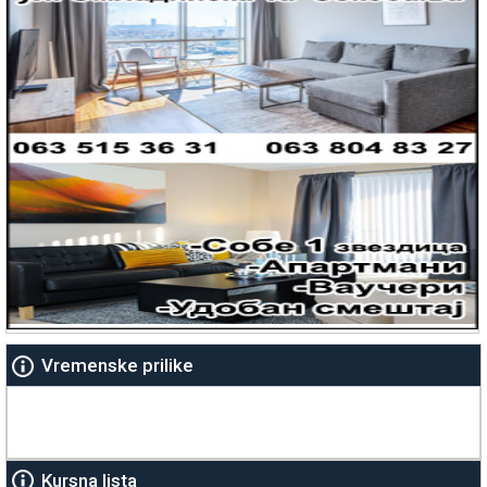
Vremenske prilike
Kursna lista