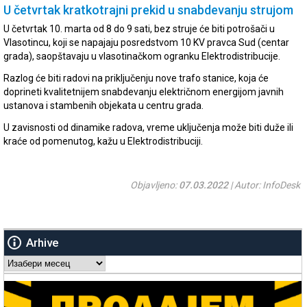
U četvrtak kratkotrajni prekid u snabdevanju strujom
U četvrtak 10. marta od 8 do 9 sati, bez struje će biti potrošači u
Vlasotincu, koji se napajaju posredstvom 10 KV pravca Sud (centar
grada), saopštavaju u vlasotinačkom ogranku Elektrodistribucije.
Razlog će biti radovi na priključenju nove trafo stanice, koja će
doprineti kvalitetnijem snabdevanju električnom energijom javnih
ustanova i stambenih objekata u centru grada.
U zavisnosti od dinamike radova, vreme uključenja može biti duže ili
kraće od pomenutog, kažu u Elektrodistribuciji.
Objavljeno:
07.03.2022
| Autor: InfoDesk
Arhive
Arhive