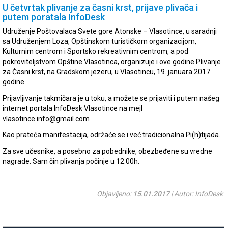
U četvrtak plivanje za časni krst, prijave plivača i
putem poratala InfoDesk
Udruženje Poštovalaca Svete gore Atonske – Vlasotince, u saradnji
sa Udruženjem Loza, Opštinskom turističkom organizacijom,
Kulturnim centrom i Sportsko rekreativnim centrom, a pod
pokroviteljstvom Opštine Vlasotinca, organizuje i ove godine Plivanje
za Časni krst, na Gradskom jezeru, u Vlasotincu, 19. januara 2017.
godine.
Prijavljivanje takmičara je u toku, a možete se prijaviti i putem našeg
internet portala InfoDesk Vlasotince na mejl
vlasotince.info@gmail.com
Kao prateća manifestacija, održaće se i već tradicionalna Pi(h)tijada.
Za sve učesnike, a posebno za pobednike, obezbeđene su vredne
nagrade. Sam čin plivanja počinje u 12.00h.
Objavljeno:
15.01.2017
| Autor: InfoDesk