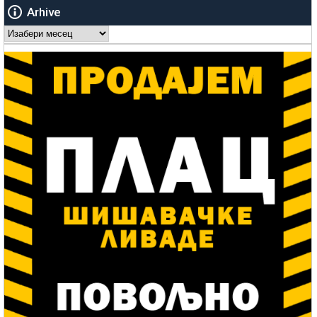
Arhive
Arhive