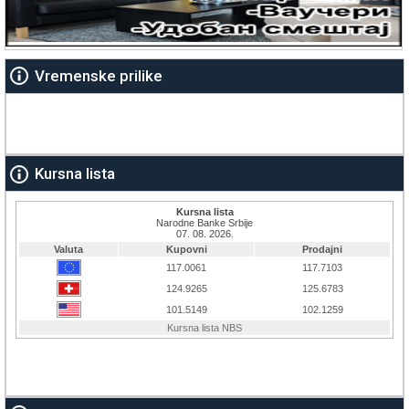
Vremenske prilike
Kursna lista