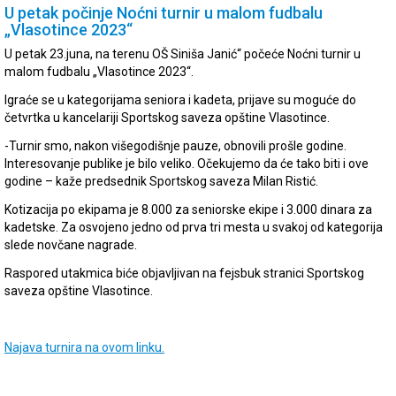
U petak počinje Noćni turnir u malom fudbalu
„Vlasotince 2023“
U petak 23.juna, na terenu OŠ Siniša Janić“ počeće Noćni turnir u
malom fudbalu „Vlasotince 2023“.
Igraće se u kategorijama seniora i kadeta, prijave su moguće do
četvrtka u kancelariji Sportskog saveza opštine Vlasotince.
-Turnir smo, nakon višegodišnje pauze, obnovili prošle godine.
Interesovanje publike je bilo veliko. Očekujemo da će tako biti i ove
godine – kaže predsednik Sportskog saveza Milan Ristić.
Kotizacija po ekipama je 8.000 za seniorske ekipe i 3.000 dinara za
kadetske. Za osvojeno jedno od prva tri mesta u svakoj od kategorija
slede novčane nagrade.
Raspored utakmica biće objavljivan na fejsbuk stranici Sportskog
saveza opštine Vlasotince.
Najava turnira na ovom linku.