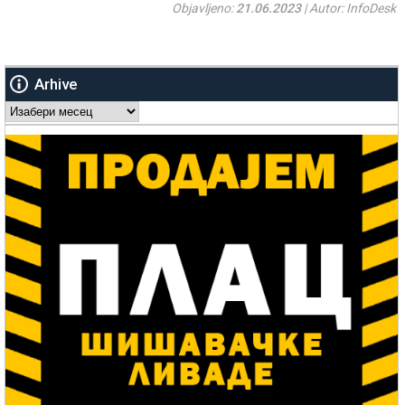
Objavljeno:
21.06.2023
| Autor: InfoDesk
Arhive
Arhive