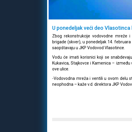
U ponedeljak veći deo Vlasotinca
Zbog rekonstrukcije vodovodne mreže i 
brigade (skver), u ponedeljak 14. februara 
saopštavaju u JKP Vodovod Vlasotince.
Vodu će imati korisnici koji se snabdevaju
Kukavica, Stajkovce i Kamenica – između uli
ove ulice.
-Vodovodna mreža i ventili u ovom delu sta
neophodna – kaže v.d. direktora JKP Vodovo