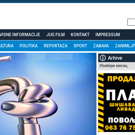
VISNE INFORMACIJE
JUG FILM
KONTAKT
IMPRESSUM
ULTURA
POLITIKA
REPORTAZA
SPORT
ZABAVA
ZANIMLJI
Arhive
Arhive