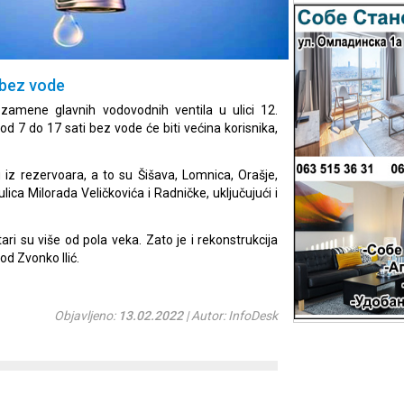
 bez vode
zamene glavnih vodovodnih ventila u ulici 12.
od 7 do 17 sati bez vode će biti većina korisnika,
 iz rezervoara, a to su Šišava, Lomnica, Orašje,
ca Milorada Veličkovića i Radničke, uključujući i
ri su više od pola veka. Zato je i rekonstrukcija
d Zvonko Ilić.
Objavljeno:
13.02.2022
| Autor: InfoDesk