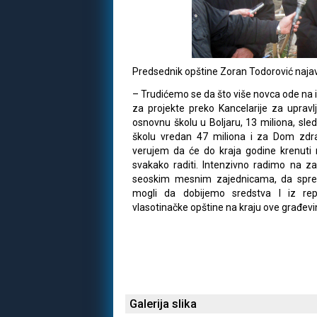
Predsednik opštine Zoran Todorović najavi
– Trudićemo se da što više novca ode na in
za projekte preko Kancelarije za upravl
osnovnu školu u Boljaru, 13 miliona, sl
školu vredan 47 miliona i za Dom zdra
verujem da će do kraja godine krenuti re
svakako raditi. Intenzivno radimo na z
seoskim mesnim zajednicama, da spr
mogli da dobijemo sredstva I iz rep
vlasotinačke opštine na kraju ove građev
Galerija slika