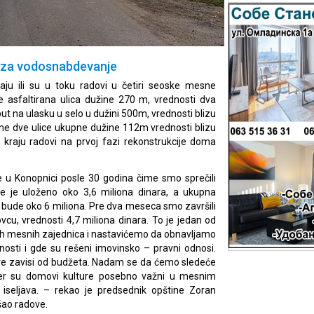
a za vodosnabdevanje
ju ili su u toku radovi u četiri seoske mesne
je asfaltirana ulica dužine 270 m, vrednosti dva
put na ulasku u selo u dužini 500m, vrednosti blizu
rane dve ulice ukupne dužine 112m vrednosti blizu
 kraju radovi na prvoj fazi rekonstrukcije doma
e u Konopnici posle 30 godina čime smo sprečili
ve je uloženo oko 3,6 miliona dinara, a ukupna
bude oko 6 miliona. Pre dva meseca smo završili
cu, vrednosti 4,7 miliona dinara. To je jedan od
ih mesnih zajednica i nastavićemo da obnavljamo
sti i gde su rešeni imovinsko – pravni odnosi.
re zavisi od budžeta. Nadam se da ćemo sledeće
jer su domovi kulture posebno važni u mesnim
 iseljava. – rekao je predsednik opštine Zoran
šao radove.