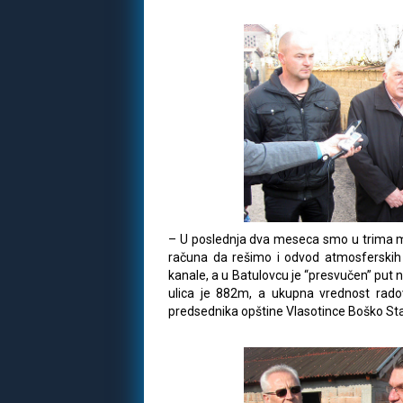
– U poslednja dva meseca smo u trima me
računa da rešimo i odvod atmosferskih v
kanale, a u Batulovcu je “presvučen” put n
ulica je 882m, a ukupna vrednost rado
predsednika opštine Vlasotince Boško Sta