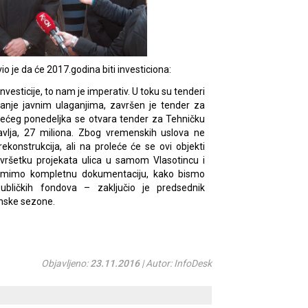
o je da će 2017.godina biti investiciona:
vesticije, to nam je imperativ. U toku su tenderi
janje javnim ulaganjima, završen je tender za
edećeg ponedeljka se otvara tender za Tehničku
vlja, 27 miliona. Zbog vremenskih uslova ne
konstrukcija, ali na proleće će se ovi objekti
avršetku projekata ulica u samom Vlasotincu i
emimo kompletnu dokumentaciju, kako bismo
ubličkih fondova – zaključio je predsednik
inske sezone.
Objavljeno:
23.11.2016
| Autor: InfoDesk