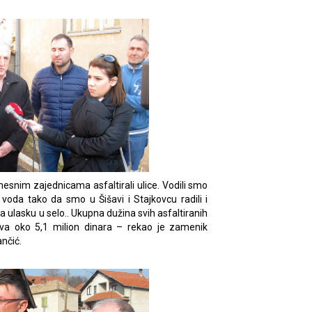
snim zajednicama asfaltirali ulice. Vodili smo
oda tako da smo u Šišavi i Stajkovcu radili i
a ulasku u selo.. Ukupna dužina svih asfaltiranih
va oko 5,1 milion dinara – rekao je zamenik
nčić.