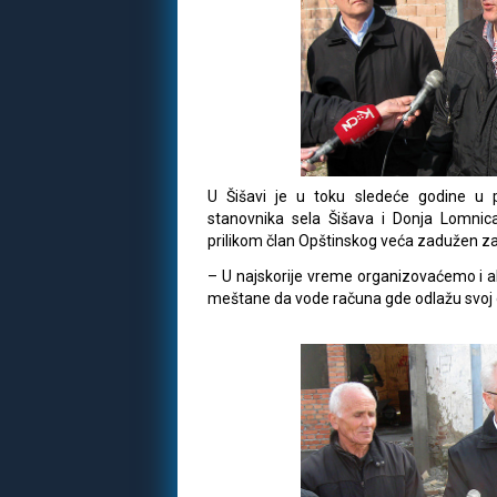
U Šišavi je u toku sledeće godine u
stanovnika sela Šišava i Donja Lomnic
prilikom član Opštinskog veća zadužen z
– U najskorije vreme organizovaćemo i akc
meštane da vode računa gde odlažu svoj 