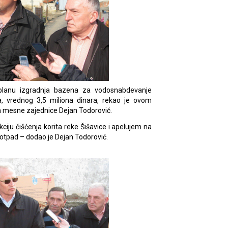
 planu izgradnja bazena za vodosnabdevanje
a, vrednog 3,5 miliona dinara, rekao je ovom
a mesne zajednice Dejan Todorović.
iju čišćenja korita reke Šišavice i apelujem na
otpad – dodao je Dejan Todorović.