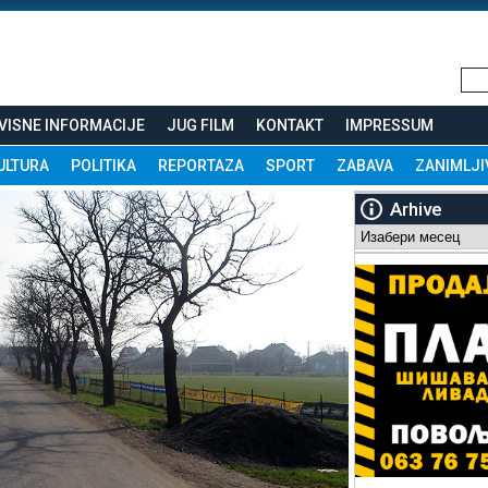
VISNE INFORMACIJE
JUG FILM
KONTAKT
IMPRESSUM
ULTURA
POLITIKA
REPORTAZA
SPORT
ZABAVA
ZANIMLJI
Arhive
Arhive