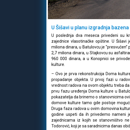
U Šišavi u planu izgradnja bazen
U poslednja dva meseca privedeni su kra
zajednice vlasotinačke opštine. U Šišavi 
miliona dinara, u Batulovcu je “presvučen” 
2,7 miliona dinara, u Stajkovcu su asfalti
960 000 dinara, a u Konopnici se privode
kulture.
– Ovo je prva rekonstrukcija Doma kultur
propadanje objekta. U prvoj fazi u rado
vrednost radova na ovom objektu treba da 
prvu fazu uređenja Doma kulture u Batulov
pokazatelja da brinemo o stanovnicima ov
domove kulture tamo gde postoje mogućno
Druga faza radova u ovim domovina kultu
godine uspeti da ih privedemo nameni 
zajednicama iz kojih se stanovništvo ne
Todorović, koji je sa saradnicima danas obi