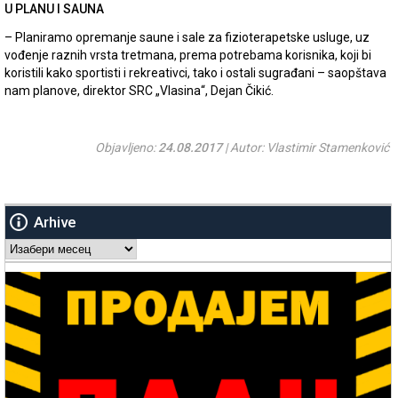
U PLANU I SAUNA
– Planiramo opremanje saune i sale za fizioterapetske usluge, uz
vođenje raznih vrsta tretmana, prema potrebama korisnika, koji bi
koristili kako sportisti i rekreativci, tako i ostali sugrađani – saopštava
nam planove, direktor SRC „Vlasina“, Dejan Čikić.
Objavljeno:
24.08.2017
| Autor: Vlastimir Stamenković
Arhive
Arhive