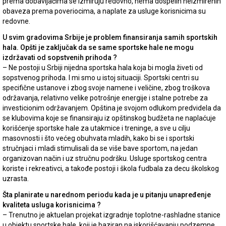
prema dobavljačima se izmiruju redovno, nema dospelih neizmirenih
obaveza prema poveriocima, a naplate za usluge korisnicima su
redovne.
U svim gradovima Srbije je problem finansiranja samih sportskih
hala. Opšti je zaključak da se same sportske hale ne mogu
izdržavati od sopstvenih prihoda ?
– Ne postoji u Srbiji nijedna sportska hala koja bi mogla živeti od
sopstvenog prihoda. I mi smo u istoj situaciji. Sportski centri su
specifične ustanove i zbog svoje namene i veličine, zbog troškova
održavanja, relativno velike potrošnje energije i stalne potrebe za
investicionim održavanjem. Opština je svojom odlukom predvidela da
se klubovima koje se finansiraju iz opštinskog budžeta ne naplaćuje
korišćenje sportske hale za utakmice i treninge, a sve u cilju
masovnosti i što većeg obuhvata mladih, kako bi se i sportski
stručnjaci i mladi stimulisali da se više bave sportom, na jedan
organizovan način i uz stručnu podršku. Usluge sportskog centra
koriste i rekreativci, a takođe postoji i škola fudbala za decu školskog
uzrasta.
Šta planirate u narednom periodu kada je u pitanju unapređenje
kvaliteta usluga korisnicima ?
– Trenutno je aktuelan projekat izgradnje toplotne-rashladne stanice
u objektu sportske hale, koji je baziran na iskorišćavanju podzemne