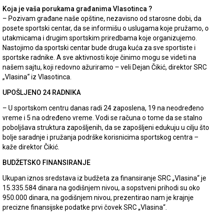
Koja je vaša porukama građanima Vlasotinca ?
– Pozivam građane naše opštine, nezavisno od starosne dobi, da
posete sportski centar, da se informišu o uslugama koje pružamo, o
utakmicama i drugim sportskim priredbama koje organizujemo.
Nastojimo da sportski centar bude druga kuća za sve sportiste i
sportske radnike. A sve aktivnosti koje činimo mogu se videti na
našem sajtu, koji redovno ažuriramo – veli Dejan Čikić, direktor SRC
„Vlasina“ iz Vlasotinca.
UPOŠLJENO 24 RADNIKA
– U sportskom centru danas radi 24 zaposlena, 19 na neodređeno
vreme i 5 na određeno vreme. Vodi se računa o tome da se stalno
poboljšava struktura zapošljenih, da se zapošljeni edukuju u cilju što
bolje saradnje i pružanja podrške korisnicima sportskog centra –
kaže direktor Čikić.
BUDŽETSKO FINANSIRANJE
Ukupan iznos sredstava iz budžeta za finansiranje SRC „Vlasina“ je
15.335.584 dinara na godišnjem nivou, a sopstveni prihodi su oko
950.000 dinara, na godišnjem nivou, prezentirao nam je krajnje
precizne finansijske podatke prvi čovek SRC „Vlasina“.