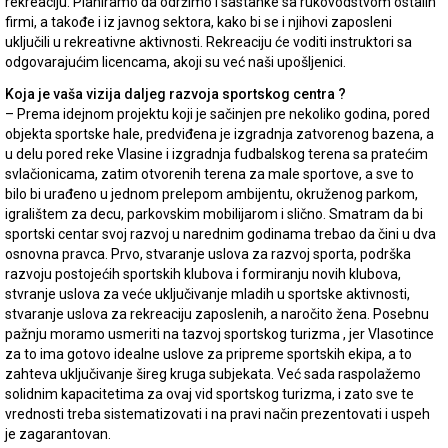
rekreaciju. Planiramo da održimo i sastanke sa rukovodstvom ostalih
firmi, a takođe i iz javnog sektora, kako bi se i njihovi zaposleni
uključili u rekreativne aktivnosti. Rekreaciju će voditi instruktori sa
odgovarajućim licencama, akoji su već naši upošljenici.
Koja je vaša vizija daljeg razvoja sportskog centra ?
– Prema idejnom projektu koji je sačinjen pre nekoliko godina, pored
objekta sportske hale, predviđena je izgradnja zatvorenog bazena, a
u delu pored reke Vlasine i izgradnja fudbalskog terena sa pratećim
svlačionicama, zatim otvorenih terena za male sportove, a sve to
bilo bi urađeno u jednom prelepom ambijentu, okruženog parkom,
igralištem za decu, parkovskim mobilijarom i slično. Smatram da bi
sportski centar svoj razvoj u narednim godinama trebao da čini u dva
osnovna pravca. Prvo, stvaranje uslova za razvoj sporta, podrška
razvoju postojećih sportskih klubova i formiranju novih klubova,
stvranje uslova za veće uključivanje mladih u sportske aktivnosti,
stvaranje uslova za rekreaciju zaposlenih, a naročito žena. Posebnu
pažnju moramo usmeriti na tazvoj sportskog turizma , jer Vlasotince
za to ima gotovo idealne uslove za pripreme sportskih ekipa, a to
zahteva uključivanje šireg kruga subjekata. Već sada raspolažemo
solidnim kapacitetima za ovaj vid sportskog turizma, i zato sve te
vrednosti treba sistematizovati i na pravi način prezentovati i uspeh
je zagarantovan.