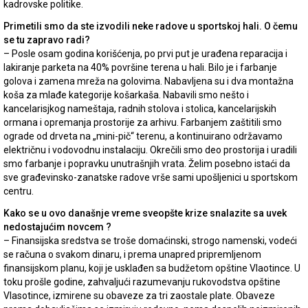
kadrovske politike.
Primetili smo da ste izvodili neke radove u sportskoj hali. O čemu
se tu zapravo radi?
– Posle osam godina korišćenja, po prvi put je urađena reparacija i
lakiranje parketa na 40% površine terena u hali. Bilo je i farbanje
golova i zamena mreža na golovima. Nabavljena su i dva montažna
koša za mlađe kategorije košarkaša. Nabavili smo nešto i
kancelarisjkog nameštaja, radnih stolova i stolica, kancelarijskih
ormana i opremanja prostorije za arhivu. Farbanjem zaštitili smo
ograde od drveta na „mini-pič“ terenu, a kontinuirano održavamo
električnu i vodovodnu instalaciju. Okrečili smo deo prostorija i uradili
smo farbanje i popravku unutrašnjih vrata. Želim posebno istaći da
sve građevinsko-zanatske radove vrše sami upošljenici u sportskom
centru.
Kako se u ovo današnje vreme sveopšte krize snalazite sa uvek
nedostajućim novcem ?
– Finansijska sredstva se troše domaćinski, strogo namenski, vodeći
se računa o svakom dinaru, i prema unapred pripremljenom
finansijskom planu, koji je usklađen sa budžetom opštine Vlaotince. U
toku prošle godine, zahvaljući razumevanju rukovodstva opštine
Vlasotince, izmirene su obaveze za tri zaostale plate. Obaveze