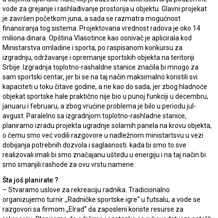
vode za grejanje i rashlađivanje prostorija u objektu. Glavni projekat
je završen početkom juna, a sada se razmatra mogućnost
finansiranja tog sistema. Projektovana vrednost radova je oko 14
miliona dinara. Opština Vlasotince kao osnivač je aplicirala kod
Ministarstva omladine i sporta, po raspisanom konkursu za
izgradnju, održavanje i opremanje sportskih objekta na teritoriji
Srbije. Izgradnja toplotno-rashaldne stanice značila bi mnogo za
sam sportski centar, jer bi se na taj način maksimalno koristili svi
kapaciteti u toku čitave godine, a ne kao do sada, jer zbog hladnoće
objekat sportske hale praktično nije bio u punoj funkciji u decembru,
januaru i februaru, a zbog vrućine problema je bilo u periodu jul-
avgust. Paralelno sa izgradnjom toplotno-rashladne stanice,
planiramo izradu projekta ugradnje solarnih panela na krovu objekta,
o čemu smo već vodili razgovore u nadležnom ministartsvu u vezi
dobijanja potrebnih dozvola i saglasnosti. kada bi smo to sve
realizovali imali bi smo značajanu uštedu u energiju i na taj način bi
smo smanjili rashode za ovu vrstu namene.
Šta još planirate ?
– Stvaramo uslove za rekreaciju radnika. Tradicionalno
organizujemo turnir ,,Radničke sportske igre“ u futsalu, a vode se
razgovori sa firmom „Elrad“ da zaposleni koriste resurse za