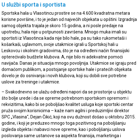
U službi sporta i sportista
Sportska hala u Vlasotincu prostire se na 4.600 kvadratna metara
korisne površine, i to je jedan od najvećih objekata u opštini. Izgradnja
samog objekta trajala je skoro 15 godina, a ni posle predaje na
upotrebu, hala nije u potpunosti završena. Mnogo muka imali su
sportisti iz Vlasotinca kada nije bilo hale, pa su tako rukometaši i
košarkaši, uglavnom, svoje utakmice igrali u Sportskoj hali u
Leskovcu i okolnim gradovima, što je na određeni način finansijski
opterećivalo budžete klubova. A, nije bilo ni adekvatne pomoći
navijača. Danas je situacija mnogo povoljnija. Utakmice se igraju pred
domaćom publikom, a postojanje sportske hale i pratećih objekata
dovelo je do osnivanja i novih klubova, koji su dobili sve potrebne
uslove za treninge i utakmice.
– Svakodnevno se ulažu određeni napori da se prostorije u objektu
što bolje urede i da se opreme potrebnom sportskom opremom i
rekvizitima, kako bi se poboljšao kvalitet usluga koje sportski centar
pruža svojim korisnicima – kaže nam agilni i preduzimljivi direktor
SPC „Vlasina“, Dejan Čikić, koji na ovu dužnost došao u oktobru 2015.
godine, i koji je preduzeo mnogo toga pozitivnog na poboljšanju
izgleda objekta i nabavci nove opreme, kao i poboljšanju uslova
poslovanja same ustanove sa aspekta finansija, marketinga i