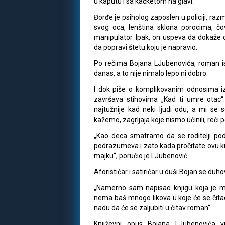
u kaputu i sa kačketom na glavi.
Đorđe je psiholog zaposlen u policiji, raz
svog oca, lenština sklona porocima, čovek
manipulator. Ipak, on uspeva da dokaže d
da popravi štetu koju je napravio.
Po rečima Bojana LJubenovića, roman is
danas, a to nije nimalo lepo ni dobro.
I dok piše o komplikovanim odnosima i
završava stihovima „Kad ti umre otac“.
najtužnije kad neki ljudi odu, a mi se 
kažemo, zagrljaja koje nismo učinili, reč
„Kao deca smatramo da se roditelji pod
podrazumeva i zato kada pročitate ovu knj
majku“, poručio je LJubenović.
Aforističar i satiričar u duši Bojan se duhov
„Namerno sam napisao knjigu koja je mal
nema baš mnogo likova u koje će se čitaoc
nadu da će se zaljubiti u čitav roman“.
Književni opus Bojana LJubenovića vr