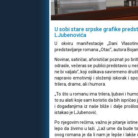
U sobi stare srpske grafike pred
LJubenovića
U okviru manifestacije „Dani Vlasoti
predstavljanje romana „Otac“, autora Boja
Novinar, satiričar, aforističar poznat po b
odrasle, večeras se publici predstavio u ne
ne bi valjalo“, koji oslikava savremeno društv
napravio emotivniji i složeniji iskorak i 
trilera, drame, ali i humora.
„To što u romanu ima trilera, ljubavi i hum
to su alati koje sam koristio da bih isprič
i događanjima iz naše bliže i dalje prošlo
istakao je LJubenović.
Po njegovim rečima, važno je pitanje istine i
lepo da živimo u laži. „Laž ume da bude t
ovog romana je da li nam je lepše i lakše 