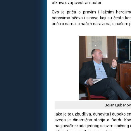
otkriva ovaj svestrani autor.
Ovo je priča o pravim i lažnim herojim
odnosima očeva i sinova koji su često komp
priča o nama, o našim naravima, o našem p
Bojan Ljubenovi
Iako je to uzbudljiva, duhovita i duboko 
svega je dinamična storija o Đorđu Kova
naglavačke kada jednog sasvim običnog 