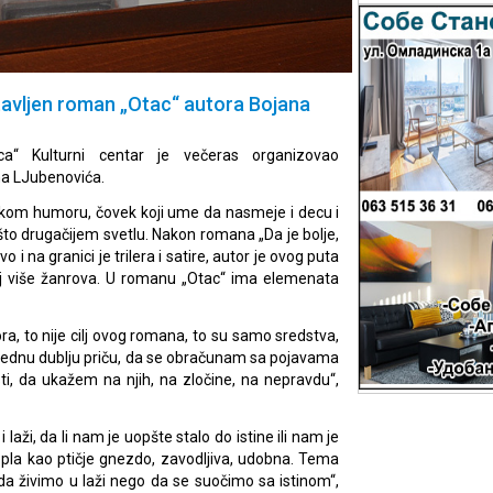
stavljen roman „Otac“ autora Bojana
nca“ Kulturni centar je večeras organizovao
na LJubenovića.
ritkom humoru, čovek koji ume da nasmeje i decu i
što drugačijem svetlu. Nakon romana „Da je bolje,
o i na granici je trilera i satire, autor je ovog puta
spoj više žanrova. U romanu „Otac“ ima elemenata
ora, to nije cilj ovog romana, to su samo sredstva,
ao jednu dublju priču, da se obračunam sa pojavama
sti, da ukažem na njih, na zločine, na nepravdu“,
 laži, da li nam je uopšte stalo do istine ili nam je
opla kao ptičje gnezdo, zavodljiva, udobna. Tema
da živimo u laži nego da se suočimo sa istinom“,