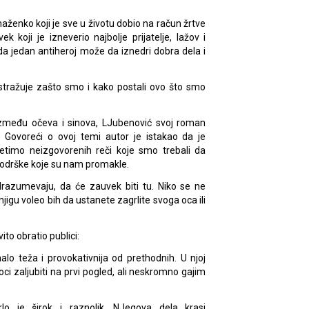
maženko koji je sve u životu dobio na račun žrtve
 koji je izneverio najbolje prijatelje, lažov i
a jedan antiheroj može da iznedri dobra dela i
tražuje zašto smo i kako postali ovo što smo
zmeđu očeva i sinova, LJubenović svoj roman
 Govoreći o ovoj temi autor je istakao da je
setimo neizgovorenih reči koje smo trebali da
i podrške koje su nam promakle.
razumevaju, da će zauvek biti tu. Niko se ne
igu voleo bih da ustanete zagrlite svoga oca ili
ito obratio publici:
o teža i provokativnija od prethodnih. U njoj
i zaljubiti na prvi pogled, ali neskromno gajim
lo je širok i raznolik. NJegova dela krasi