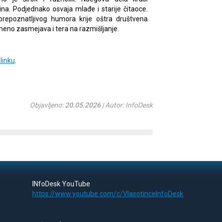
na. Podjednako osvaja mlađe i starije čitaoce.
repoznatljivog humora krije oštra društvena
emeno zasmejava i tera na razmišljanje.
linku
.
Objavljeno:
20.05.2026
| Autor: InfoDesk
INfoDesk YouTube
https://www.youtube.com/c/VlasotinceInfoDesk