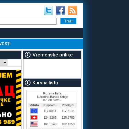
VOSTI
Vremenske prilike
Kursna lista