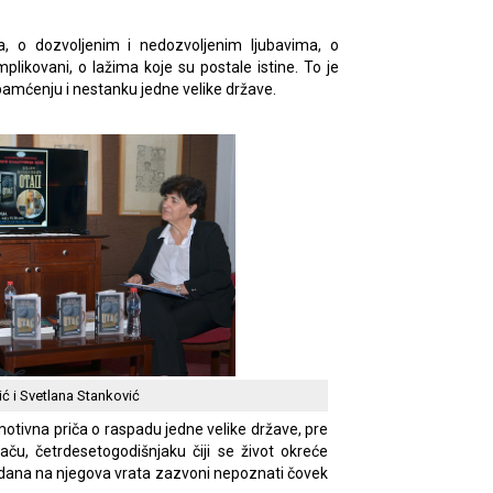
a, o dozvoljenim i nedozvoljenim ljubavima, o
likovani, o lažima koje su postale istine. To je
amćenju i nestanku jedne velike države.
ć i Svetlana Stanković
emotivna priča o raspadu jedne velike države, pre
ču, četrdesetogodišnjaku čiji se život okreće
dana na njegova vrata zazvoni nepoznati čovek