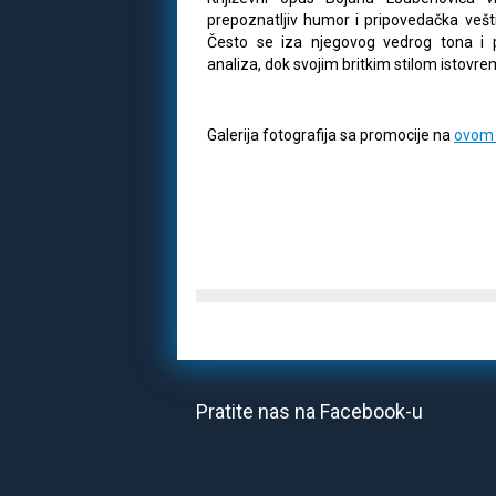
prepoznatljiv humor i pripovedačka vešti
Često se iza njegovog vedrog tona i p
analiza, dok svojim britkim stilom istovr
Galerija fotografija sa promocije na
ovom 
Pratite nas na Facebook-u