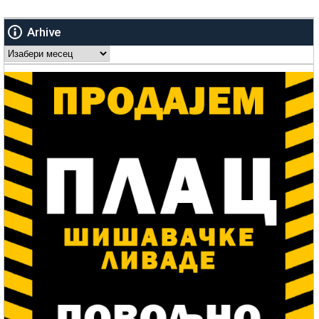
Arhive
Arhive