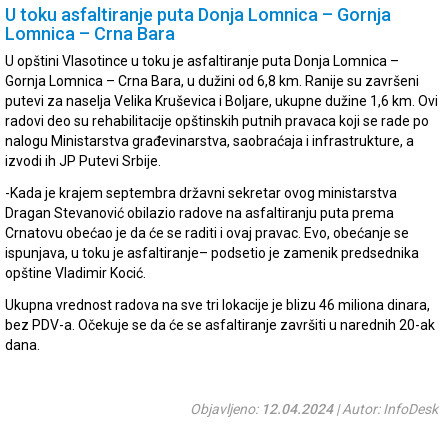
U toku asfaltiranje puta Donja Lomnica – Gornja
Lomnica – Crna Bara
U opštini Vlasotince u toku je asfaltiranje puta Donja Lomnica –
Gornja Lomnica – Crna Bara, u dužini od 6,8 km. Ranije su završeni
putevi za naselja Velika Kruševica i Boljare, ukupne dužine 1,6 km. Ovi
radovi deo su rehabilitacije opštinskih putnih pravaca koji se rade po
nalogu Ministarstva građevinarstva, saobraćaja i infrastrukture, a
izvodi ih JP Putevi Srbije.
-Kada je krajem septembra državni sekretar ovog ministarstva
Dragan Stevanović obilazio radove na asfaltiranju puta prema
Crnatovu obećao je da će se raditi i ovaj pravac. Evo, obećanje se
ispunjava, u toku je asfaltiranje– podsetio je zamenik predsednika
opštine Vladimir Kocić.
Ukupna vrednost radova na sve tri lokacije je blizu 46 miliona dinara,
bez PDV-a. Očekuje se da će se asfaltiranje završiti u narednih 20-ak
dana.
Objavljeno:
12.04.2024
| Autor: InfoDesk