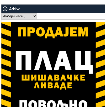
Arhive
Arhive