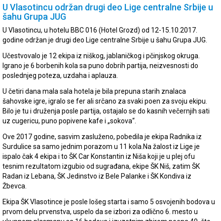
U Vlasotincu održan drugi deo Lige centralne Srbije u
šahu Grupa JUG
U Vlasotincu, u hotelu BBC 016 (Hotel Grozd) od 12-15.10.2017.
godine održan je drugi deo Lige centralne Srbije u šahu Grupa JUG.
Učestvovalo je 12 ekipa iz niškog, jablaničkog i pčinjskog okruga.
Igrano je 6 borbenih kola sa puno dobrih partija, neizvesnosti do
poslednjeg poteza, uzdaha i aplauza.
U četiri dana mala sala hotela je bila prepuna starih znalaca
šahovske igre, igralo se fer ali srčano za svaki poen za svoju ekipu.
Bilo je tu i druženja posle partija, ostajalo se do kasnih večernjih sati
uz cugericu, puno popivene kafe i „sokova“.
Ove 2017 godine, sasvim zasluženo, pobedila je ekipa Radnika iz
Surdulice sa samo jednim porazom u 11 kola.Na žalost iz Lige je
ispalo čak 4 ekipa i to ŠK Car Konstantin iz Niša koji je u plej ofu
tesnim rezultatom izgubio od sugrađana, ekipe ŠK Niš, zatim ŠK
Radan iz Lebana, ŠK Jedinstvo iz Bele Palanke i ŠK Kondiva iz
Žbevca.
Ekipa ŠK Vlasotince je posle lošeg starta i samo 5 osvojenih bodova u
prvom delu prvenstva, uspelo da se izbori za odlično 6. mesto u