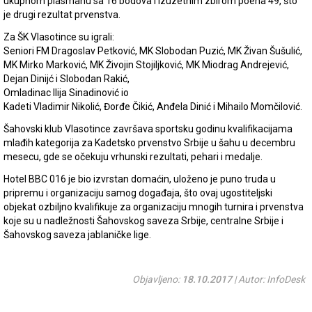
ukupnom plasmanu sa 16 bodova i izuzetnim zbirom poena 49, što
je drugi rezultat prvenstva.
Za ŠK Vlasotince su igrali:
Seniori FM Dragoslav Petković, MK Slobodan Puzić, MK Živan Šušulić,
MK Mirko Marković, MK Živojin Stojiljković, MK Miodrag Andrejević,
Dejan Dinijć i Slobodan Rakić,
Omladinac Ilija Sinadinović io
Kadeti Vladimir Nikolić, Đorđe Čikić, Anđela Dinić i Mihailo Momčilović.
Šahovski klub Vlasotince završava sportsku godinu kvalifikacijama
mlađih kategorija za Kadetsko prvenstvo Srbije u šahu u decembru
mesecu, gde se očekuju vrhunski rezultati, pehari i medalje.
Hotel BBC 016 je bio izvrstan domaćin, uloženo je puno truda u
pripremu i organizaciju samog događaja, što ovaj ugostiteljski
objekat ozbiljno kvalifikuje za organizaciju mnogih turnira i prvenstva
koje su u nadležnosti Šahovskog saveza Srbije, centralne Srbije i
Šahovskog saveza jablaničke lige.
Objavljeno:
18.10.2017
| Autor: InfoDesk