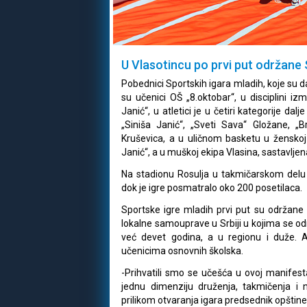
U Vlasotincu po prvi put održane 
Pobednici Sportskih igara mladih, koje su d
su učenici OŠ „8.oktobar“, u disciplini izm
Janić“, u atletici je u četiri kategorije da
„Siniša Janić“, „Sveti Sava“ Gložane, „B
Kruševica, a u uličnom basketu u ženskoj 
Janić“, a u muškoj ekipa Vlasina, sastavljen
Na stadionu Rosulja u takmičarskom delu 
dok je igre posmatralo oko 200 posetilaca.
Sportske igre mladih prvi put su održane
lokalne samouprave u Srbiji u kojima se odr
već devet godina, a u regionu i duže.
učenicima osnovnih školska.
-Prihvatili smo se učešća u ovoj manifest
jednu dimenziju druženja, takmičenja i
prilikom otvaranja igara predsednik opštine 