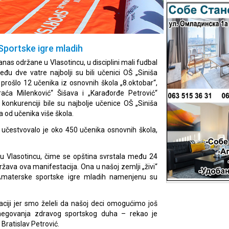
Sportske igre mladih
anas održane u Vlasotincu, u disciplini mali fudbal
eđu dve vatre najbolji su bili učenici OŠ „Siniša
lje prošlo 12 učenika iz osnovnih škola „8.oktobar“,
raća Milenković“ Šišava i „Karađorđe Petrović“
konkurenciji bile su najbolje učenice OŠ „Siniša
a od učenika više škola.
učestvovalo je oko 450 učenika osnovnih škola,
 u Vlasotincu, čime se opština svrstala među 24
žava ova manifestacija. Ona u našoj zemlji „živi“
 Amaterske sportske igre mladih namenjenu su
aciji jer smo želeli da našoj deci omogućimo još
 negovanja zdravog sportskog duha – rekao je
Bratislav Petrović.