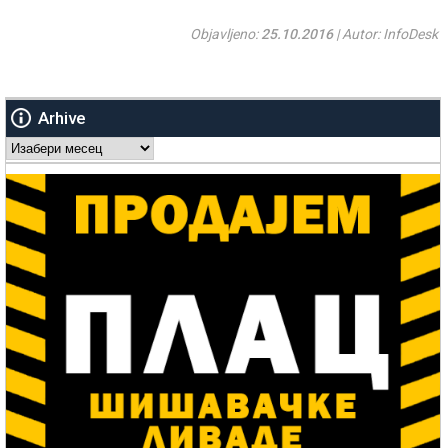
Objavljeno:
25.10.2016
| Autor: InfoDesk
Arhive
Arhive