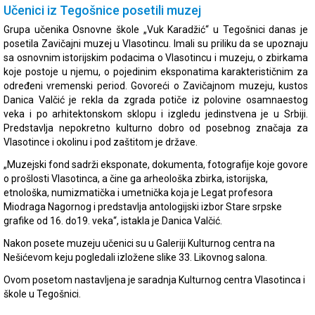
Učenici iz Tegošnice posetili muzej
Grupa učenika Osnovne škole „Vuk Karadžić“ u Tegošnici danas je
posetila Zavičajni muzej u Vlasotincu. Imali su priliku da se upoznaju
sa osnovnim istorijskim podacima o Vlasotincu i muzeju, o zbirkama
koje postoje u njemu, o pojedinim eksponatima karakterističnim za
određeni vremenski period. Govoreći o Zavičajnom muzeju, kustos
Danica Valčić je rekla da zgrada potiče iz polovine osamnaestog
veka i po arhitektonskom sklopu i izgledu jedinstvena je u Srbiji.
Predstavlja nepokretno kulturno dobro od posebnog značaja za
Vlasotince i okolinu i pod zaštitom je države.
„Muzejski fond sadrži eksponate, dokumenta, fotografije koje govore
o prošlosti Vlasotinca, a čine ga arheološka zbirka, istorijska,
etnološka, numizmatička i umetnička koja je Legat profesora
Miodraga Nagornog i predstavlja antologijski izbor Stare srpske
grafike od 16. do19. veka“, istakla je Danica Valčić.
Nakon posete muzeju učenici su u Galeriji Kulturnog centra na
Nešićevom keju pogledali izložene slike 33. Likovnog salona.
Ovom posetom nastavljena je saradnja Kulturnog centra Vlasotinca i
škole u Tegošnici.