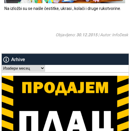
Na izložbi su se našle čestitke, ukrasi , kolači i druge rukotvorine.
Objavljeno:
30.12.2015
| Autor: InfoDesk
Arhive
Arhive