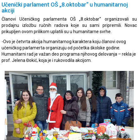
Učenički parlament OŠ „8.oktobar“ u humanitarnoj
akciji
Članovi Učeničkog parlamenta OŠ „8.oktobar“ organizovali su
prodajnu izložbu ručnih radova koje su sami pripremili. Novac
prikupljen ovom prilikom uplatili su u humanitarne svrhe.
-Ovo je četvrta akcija humanitarnog karaktera koju članovi ovog
učeničkog parlamerta organizuju od početka školske godine.
Humanitarni rad je važan deo programa njihovog delovanja – rekla je
prof. Jelena Đokić, koja je i rukovodila akcijom.