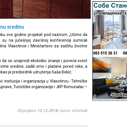
otnu sredinu
toku ove godine projekat pod nazivom „Učimo da
ni su na jučešnjoj završnoj konferenciji sumirali
tina Vlasotince i Ministartsvo za zaštitu životne
em da se unapredi ekološko znanje i poveća svest
votne sredine, sadili smo i platane pored reke, a
kao je predsednik udruženja Saša Đokić.
 insitucija i organizacija u Vlasotincu -Tehničke
ouprave, Turističke organizacije i JKP Komunalac –
Objavljeno:
12.12.2018
| Autor: InfoDesk