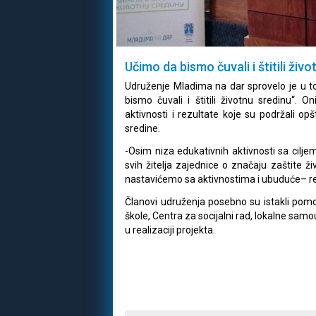
Učimo da bismo čuvali i štitili živ
Udruženje Mladima na dar sprovelo je u 
bismo čuvali i štitili životnu sredinu“. O
aktivnosti i rezultate koje su podržali opš
sredine.
-Osim niza edukativnih aktivnosti sa cilj
svih žitelja zajednice o značaju zaštite ži
nastavićemo sa aktivnostima i ubuduće– re
Članovi udruženja posebno su istakli pomoć
škole, Centra za socijalni rad, lokalne sam
u realizaciji projekta.