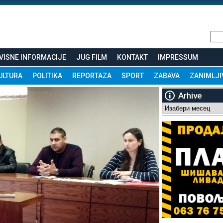
VISNE INFORMACIJE
JUG FILM
KONTAKT
IMPRESSUM
ULTURA
POLITIKA
REPORTAZA
SPORT
ZABAVA
ZANIMLJI
Arhive
Arhive