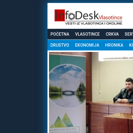
POČETNA
VLASOTINCE
CRKVA
SER
DRUSTVO
EKONOMIJA
HRONIKA
K