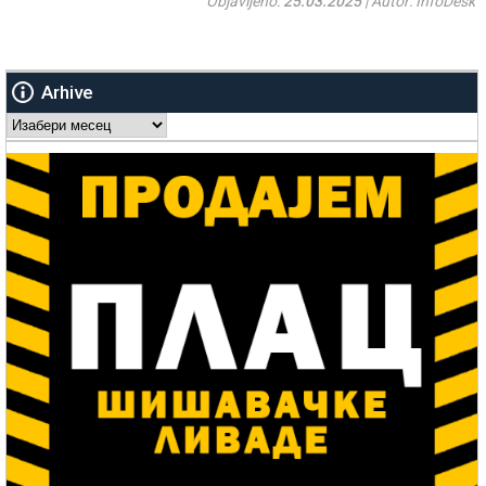
Objavljeno:
25.03.2025
| Autor: InfoDesk
Arhive
Arhive