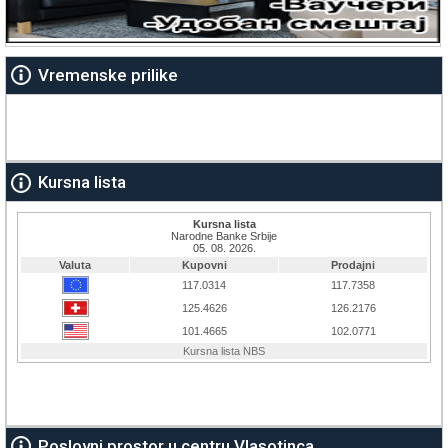
Vremenske prilike
Kursna lista
Poslovni prostor u centru Vlasotinca