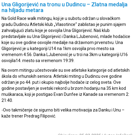
Una Gligorijević na tronu u Dudincu – Zlatna medalja
na hiljadu metara
Na Gold Race walk mitingu, koji je u subotu održan u slovačkom
gradu Dudincu Atletski klub „Vlasotince“ zablistao je punim sjajem
zahvaljujući zlatu koje je osvojila Una Gligorijević. Naš klub
predstavljale su Una Gligorijević i Danka LJubenović, mlade hodačice
koje su ove godine osvojile medalje na državnom prvenstvu. Una
Gligorijević je u kategoriji U14 na 1km osvojila prvo mesto sa
vremenom 4:56. Danka LJubenović je u trci na 3km u kategoriji U16
osvojila14. mesto sa vremenom 19:39.
Na ovom mitingu učestvovale su sve atletske kategorije od atletskih
škola do vrhunskih seniora. Atletski miting u Dudincu ove godine
održan je po 44. put i okupio najbolje hodače iz celog sveta. Ove
godine postavljen je svetski rekord u brzom hodanju na 35 km kod
muškaraca, koji je postigao Evan Dunfee iz Kanade sa vremenom 2:
21:40.
-Ovo takmičenje će sigurno biti velika motivacija za Danku i Unu –
kaže trener Predrag Filipović.