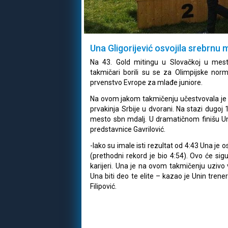
Una Gligorijević osvojila srebrnu 
Na 43. Gold mitingu u Slovačkoj u mest
takmičari borili su se za Olimpijske no
prvenstvo Evrope za mlađe juniore.
Na ovom jakom takmičenju učestvovala je i 
prvakinja Srbije u dvorani. Na stazi dugoj 
mesto sbn mdalj. U dramatičnom finišu U
predstavnice Gavrilović.
-Iako su imale isti rezultat od 4:43 Una je
(prethodni rekord je bio 4:54). Ovo će sigu
karijeri. Una je na ovom takmičenju uzivo 
Una biti deo te elite – kazao je Unin trene
Filipović.