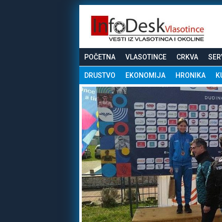
POČETNA
VLASOTINCE
CRKVA
SER
DRUSTVO
EKONOMIJA
HRONIKA
K