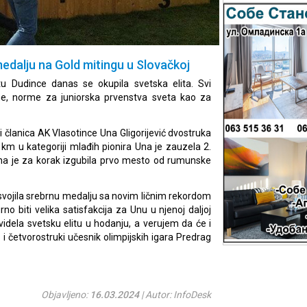
medalju na Gold mitingu u Slovačkoj
u Dudince danas se okupila svetska elita. Svi
rme, norme za juniorska prvenstva sveta kao za
članica AK Vlasotince Una Gligorijević dvostruka
1km u kategoriji mlađih pionira Una je zauzela 2.
na je za korak izgubila prvo mesto od rumunske
 osvojila srebrnu medalju sa novim ličnim rekordom
rno biti velika satisfakcija za Unu u njenoj daljoj
videla svetsku elitu u hodanju, a verujem da će i
r i četvorostruki učesnik olimpijskih igara Predrag
Objavljeno:
16.03.2024
| Autor: InfoDesk