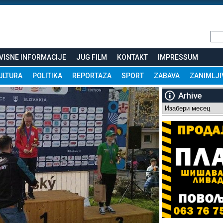
VISNE INFORMACIJE
JUG FILM
KONTAKT
IMPRESSUM
ULTURA
POLITIKA
REPORTAZA
SPORT
ZABAVA
ZANIMLJI
Arhive
Arhive