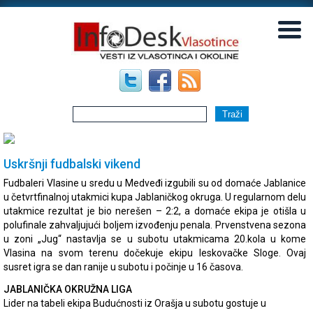
▼
▼
Uskršnji fudbalski vikend
Fudbaleri Vlasine u sredu u Medveđi izgubili su od domaće Jablanice
u četvrtfinalnoj utakmici kupa Jablaničkog okruga. U regularnom delu
utakmice rezultat je bio nerešen – 2:2, a domaće ekipa je otišla u
polufinale zahvaljujući boljem izvođenju penala. Prvenstvena sezona
u zoni „Jug“ nastavlja se u subotu utakmicama 20.kola u kome
Vlasina na svom terenu dočekuje ekipu leskovačke Sloge. Ovaj
susret igra se dan ranije u subotu i počinje u 16 časova.
JABLANIČKA OKRUŽNA LIGA
Lider na tabeli ekipa Budućnosti iz Orašja u subotu gostuje u