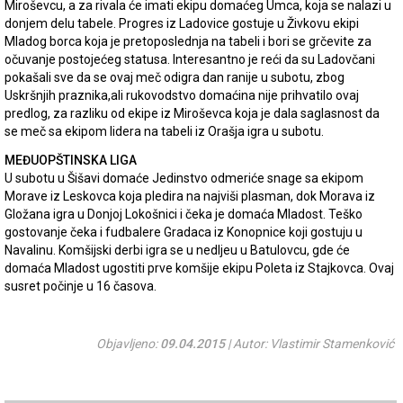
Miroševcu, a za rivala će imati ekipu domaćeg Umca, koja se nalazi u
donjem delu tabele. Progres iz Ladovice gostuje u Živkovu ekipi
Mladog borca koja je pretoposlednja na tabeli i bori se grčevite za
očuvanje postojećeg statusa. Interesantno je reći da su Ladovčani
pokašali sve da se ovaj meč odigra dan ranije u subotu, zbog
Uskršnjih praznika,ali rukovodstvo domaćina nije prihvatilo ovaj
predlog, za razliku od ekipe iz Miroševca koja je dala saglasnost da
se meč sa ekipom lidera na tabeli iz Orašja igra u subotu.
MEĐUOPŠTINSKA LIGA
U subotu u Šišavi domaće Jedinstvo odmeriće snage sa ekipom
Morave iz Leskovca koja pledira na najviši plasman, dok Morava iz
Gložana igra u Donjoj Lokošnici i čeka je domaća Mladost. Teško
gostovanje čeka i fudbalere Gradaca iz Konopnice koji gostuju u
Navalinu. Komšijski derbi igra se u nedljeu u Batulovcu, gde će
domaća Mladost ugostiti prve komšije ekipu Poleta iz Stajkovca. Ovaj
susret počinje u 16 časova.
Objavljeno:
09.04.2015
| Autor: Vlastimir Stamenković