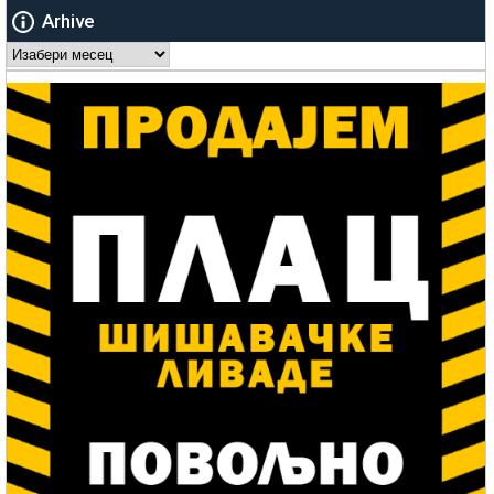
Arhive
Arhive