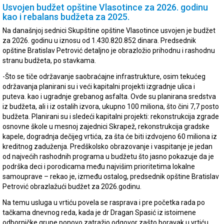
Usvojen budžet opštine Vlasotince za 2026. godinu
kao i rebalans budžeta za 2025.
Na današnjoj sednici Skupštine opštine Vlasotince usvojen je budžet
za 2026. godinu u iznosu od 1.430.820.852 dinara. Predsednik
opštine Bratislav Petrović detaljno je obrazložio prihodnu i rashodnu
stranu budžeta, po stavkama.
-Što se tiče održavanje saobraćajne infrastrukture, osim tekućeg
održavanja planirani su i veći kapitalni projekti izgradnje ulica i
puteva. kao i ugradnje grebanog asfalta. Ovde su planirana sredstva
iz budžeta, ali i iz ostalih izvora, ukupno 100 miliona, što čini 7,7 posto
budžeta. Planirani su i sledeći kapitalni projekti: rekonstrukcija zgrade
osnovne škole u mesnoj zajednici Skrapež, rekonstrukcija gradske
kapele, dogradnja dečijeg vrtića, za šta će biti izdvojeno 60 miliona iz
kreditnog zaduženja. Predškolsko obrazovanje i vaspitanje je jedan
od najvećih rashodnih programa u budžetu što jasno pokazuje da je
podrška deci i porodicama među najvišim prioritetima lokalne
samouprave – rekao je, između ostalog, predsednik opštine Bratislav
Petrović obrazlažući budžet za 2026.godinu.
Na temu usluga u vrtiću povela se rasprava i pre početka rada po
tačkama dnevnog reda, kada je dr Dragan Spasić iz istoimene
odborničke grupe ponovo zatražio odgovor zašto boravak u vrtiću