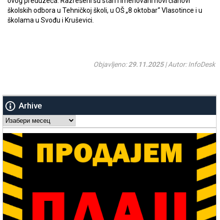
ovog preduzeća. Razrešeni su stari i imenovani novi članovi
školskih odbora u Tehničkoj školi, u OŠ „8 oktobar“ Vlasotince i u
školama u Svođu i Kruševici.
Objavljeno:
29.11.2025
| Autor: InfoDesk
Arhive
Arhive