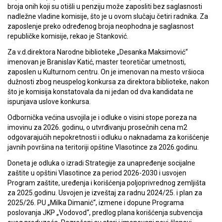
broja onih koji su otišli u penziju može zaposliti bez saglasnosti
nadležne vladine komisije, što je u ovom slučaju četiri radnika. Za
zaposlenje preko određenog broja neophodna je saglasnost
republičke komisije, rekao je Stanković.
Za v.d.direktora Narodne biblioteke „Desanka Maksimović“
imenovan je Branislav Katić, master teoretičar umetnosti,
zaposlen u Kulturnom centru. On je imenovan na mesto vršioca
dužnosti zbog neuspelog konkursa za direktora biblioteke, nakon
što je komisija konstatovala da ni jedan od dva kandidata ne
ispunjava uslove konkursa.
Odbornička većina usvojila je i odluke o visini stope poreza na
imovinu za 2026. godinu, o utvrđivanju prosečnih cena m2
odgovarajućih nepokretnosti i odluku o naknadama za korišćenje
javnih površina na teritoriji opštine Vlasotince za 2026.godinu.
Doneta je odluka o izradi Strategije za unapređenje socijalne
zaštite u opštini Vlasotince za period 2026-2030 i usvojen
Program zaštite, uređenja i korišćenja poljoprivrednog zemljišta
za 2025.godinu. Usvojen je izveštaj za radnu 2024/25. i plan za
2025/26. PU „Milka Dimanić“, izmene i dopune Programa
poslovanja JKP „Vodovod“, predlog plana korišćenja subvencija