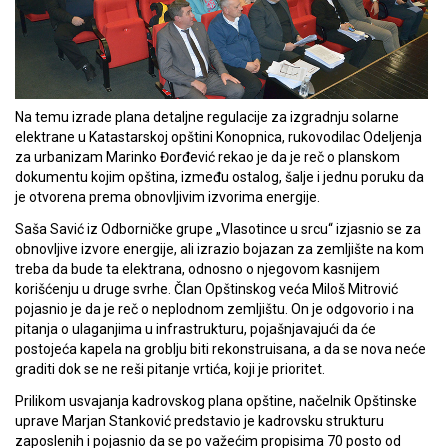
Na temu izrade plana detaljne regulacije za izgradnju solarne
elektrane u Katastarskoj opštini Konopnica, rukovodilac Odeljenja
za urbanizam Marinko Đorđević rekao je da je reč o planskom
dokumentu kojim opština, između ostalog, šalje i jednu poruku da
je otvorena prema obnovljivim izvorima energije.
Saša Savić iz Odborničke grupe „Vlasotince u srcu“ izjasnio se za
obnovljive izvore energije, ali izrazio bojazan za zemljište na kom
treba da bude ta elektrana, odnosno o njegovom kasnijem
korišćenju u druge svrhe. Član Opštinskog veća Miloš Mitrović
pojasnio je da je reč o neplodnom zemljištu. On je odgovorio i na
pitanja o ulaganjima u infrastrukturu, pojašnjavajući da će
postojeća kapela na groblju biti rekonstruisana, a da se nova neće
graditi dok se ne reši pitanje vrtića, koji je prioritet.
Prilikom usvajanja kadrovskog plana opštine, načelnik Opštinske
uprave Marjan Stanković predstavio je kadrovsku strukturu
zaposlenih i pojasnio da se po važećim propisima 70 posto od