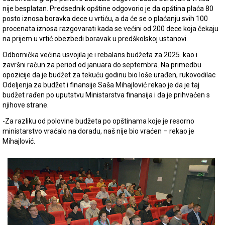
nije besplatan. Predsednik opštine odgovorio je da opština plaća 80
posto iznosa boravka dece u vrtiću, a da će se o plaćanju svih 100
procenata iznosa razgovarati kada se većini od 200 dece koja čekaju
na prijem u vrtić obezbedi boravak u predškolskoj ustanovi.
Odbornička većina usvojila je i rebalans budžeta za 2025. kao i
završni račun za period od januara do septembra. Na primedbu
opozicije da je budžet za tekuću godinu bio loše urađen, rukovodilac
Odeljenja za budžet i finansije Saša Mihajlović rekao je da je taj
budžet rađen po uputstvu Ministarstva finansija i da je prihvaćen s
njihove strane.
-Za razliku od polovine budžeta po opštinama koje je resorno
ministarstvo vraćalo na doradu, naš nije bio vraćen – rekao je
Mihajlović.