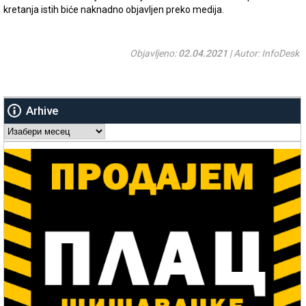
kretanja istih biće naknadno objavljen preko medija.
Objavljeno:
02.04.2021
| Autor: InfoDesk
Arhive
Arhive