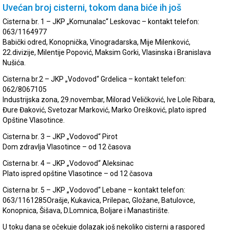
Uvećan broj cisterni, tokom dana biće ih još
Cisterna br. 1 – JKP „Komunalac“ Leskovac – kontakt telefon:
063/1164977
Babički odred, Konopnička, Vinogradarska, Mije Milenković,
22.divizije, Milentije Popović, Maksim Gorki, Vlasinska i Branislava
Nušića.
Cisterna br.2 – JKP „Vodovod“ Grdelica – kontakt telefon:
062/8067105
Industrijska zona, 29.novembar, Milorad Veličković, Ive Lole Ribara,
Đure Đaković, Svetozar Marković, Marko Orešković, plato ispred
Opštine Vlasotince.
Cisterna br. 3 – JKP „Vodovod“ Pirot
Dom zdravlja Vlasotince – od 12 časova
Cisterna br. 4 – JKP „Vodovod“ Aleksinac
Plato ispred opštine Vlasotince – od 12 časova
Cisterna br. 5 – JKP „Vodovod“ Lebane – kontakt telefon:
063/1161285Orašje, Kukavica, Prilepac, Gložane, Batulovce,
Konopnica, Šišava, D.Lomnica, Boljare i Manastirište.
U toku dana se očekuje dolazak još nekoliko cisterni a raspored