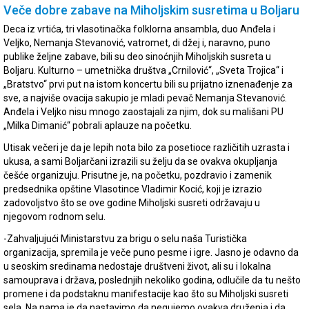
Veče dobre zabave na Miholjskim susretima u Boljaru
Deca iz vrtića, tri vlasotinačka folklorna ansambla, duo Anđela i
Veljko, Nemanja Stevanović, vatromet, di džej i, naravno, puno
publike željne zabave, bili su deo sinoćnjih Miholjskih susreta u
Boljaru. Kulturno – umetnička društva „Crnilović“, „Sveta Trojica“ i
„Bratstvo“ prvi put na istom koncertu bili su prijatno iznenađenje za
sve, a najviše ovacija sakupio je mladi pevač Nemanja Stevanović.
Anđela i Veljko nisu mnogo zaostajali za njim, dok su mališani PU
„Milka Dimanić“ pobrali aplauze na početku.
Utisak večeri je da je lepih nota bilo za posetioce različitih uzrasta i
ukusa, a sami Boljarčani izrazili su želju da se ovakva okupljanja
češće organizuju. Prisutne je, na početku, pozdravio i zamenik
predsednika opštine Vlasotince Vladimir Kocić, koji je izrazio
zadovoljstvo što se ove godine Miholjski susreti održavaju u
njegovom rodnom selu.
-Zahvaljujući Ministarstvu za brigu o selu naša Turistička
organizacija, spremila je veče puno pesme i igre. Jasno je odavno da
u seoskim sredinama nedostaje društveni život, ali su i lokalna
samouprava i država, poslednjih nekoliko godina, odlučile da tu nešto
promene i da podstaknu manifestacije kao što su Miholjski susreti
sela. Na nama je da nastavimo da negujemo ovakva druženja i da