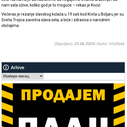
nam sela ožive, koliko god je to moguće – rekao je Kocić.
Večeras je rezanje slavskog kolača u 19 sati kod Krsta u Boljaru jer su
Sveta Trojica zavetna slava sela, a biće i zdravica o narodnim
običajima.
Objavljeno:
23.06.2024
| Autor: InfoDesk
Arhive
Arhive