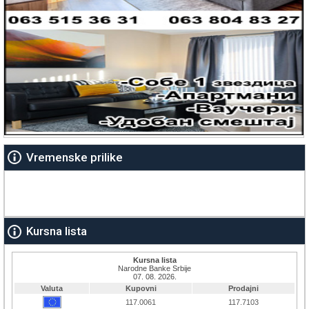
Vremenske prilike
Kursna lista