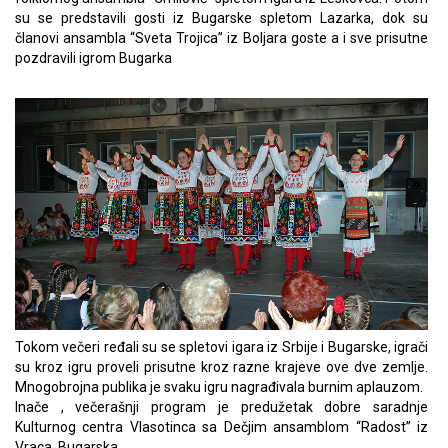
su se predstavili gosti iz Bugarske spletom Lazarka, dok su
članovi ansambla “Sveta Trojica” iz Boljara goste a i sve prisutne
pozdravili igrom Bugarka
Tokom večeri ređali su se spletovi igara iz Srbije i Bugarske, igrači
su kroz igru proveli prisutne kroz razne krajeve ove dve zemlje.
Mnogobrojna publika je svaku igru nagrađivala burnim aplauzom.
Inače , večerašnji program je predužetak dobre saradnje
Kulturnog centra Vlasotinca sa Dečjim ansamblom “Radost” iz
Vraca, Bugarska.