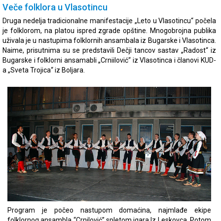
Veče folklora u Vlasotincu
Druga nedelja tradicionalne manifestacije „Leto u Vlasotincu“ počela
je folklorom, na platou ispred zgrade opštine. Mnogobrojna publika
uživala je u nastupima folklornih ansambala iz Bugarske i Vlasotinca.
Naime, prisutnima su se predstavili Dečji tancov sastav „Radost“ iz
Bugarske i folklorni ansamabli „Crniilović“ iz Vlasotinca i članovi KUD-
a „Sveta Trojica“ iz Boljara.
Program je počeo nastupom domaćina, najmlađe ekipe
folklornog ansambla “Crnilović” spletom igara Iz Leskovca. Potom