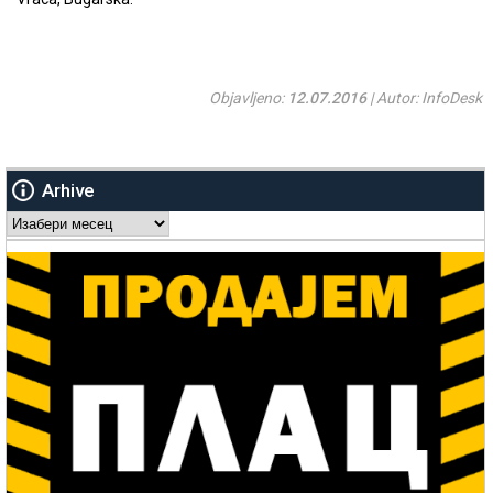
Objavljeno:
12.07.2016
| Autor: InfoDesk
Arhive
Arhive