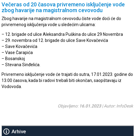
Večeras od 20 časova privremeno isključenje vode
zbog havarije na magistralnom cevovodu
Zbog havarije na magistralnom cevovodu čiste vode doći će do
privremenog isključenja vode u sledećim ulicama:
– 12. brigade od ulice Aleksandra Puškina do ulice 29 Novembra
– 29. novembra od 12. brigade do ulice Save Kovačevića
– Save Kovačevića
– Vase Čarapića
– Bosanskoj
– Stevana Sinđelića.
Privremeno isključenje vode će trajati do sutra, 17.01.2023. godine do
13.00 časova, kada bi radovi trebali biti okončan, saopštavaju iz
Vodovoda.
Objavljeno:
16.01.2023
| Autor: InfoDesk
Arhive