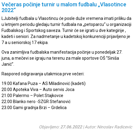
Večeras počinje turnir u malom fudbalu „Vlasotince
2022“
LJubitelji fudbala u Vlasotincu će posle duže vremena imati priliku da
u letnjem periodu gledaju turnir fudbala na „petoparcu“ u organizaciji
Fudbalskog i Sportskog saveza. Turnir će se igrati u dve kategirije ,
kadeti i seniori. Za nadmetanje u kadetskoj konkurenciji prijavljeno je
7 a u seniorskoj 17 ekipa.
Ova zanimljiva fudbalska manifestacija počinje u ponedeljak 27.
juna, a mečevi se igraju na terenu za male sportove OŠ “Siniša
Janić“.
Raspored odigravanja utakmica prve večeri:
19.00 Kafana Puza – AS Miladinović (kadeti)
20.00 Apoteka Viva – Auto servis Joca
21.00 Palermo – Polet Stajkovce
22.00 Blanko nero -SZGR Stefanović
23.00 Gami gradnja Brzi – Grdelica
Objavljeno:
27.06.2022
| Autor: Ninoslav Radicevic