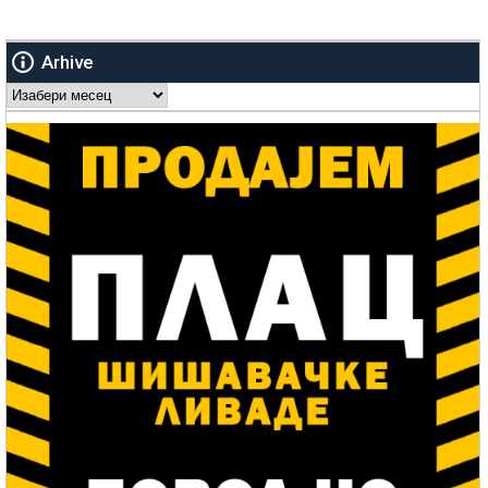
Arhive
Arhive