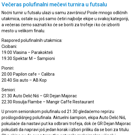
Večeras polufinalni mečevi turnira u futsalu
Noćni turnir u futsalu ulazi u samu završnicu! Posle mnogo odličnih
utakmica, ostale su još samo četiri najbolje ekipe u svakoj kategoriji,
a večeras ćemo saznati ko će se boriti za trofeje i ko će izboriti
mesto u velikom finalu.
Raspored polufinalnih utakmica:
Cicibani:
19.00 Vlasina – Parakokteli
19.30 Spektar M – Šampioni
Pioniri:
20.00 Papilon cafe – Calibra
20.40 Sis auto – AB Kop
Seniori:
21.30 Auto Delić Niš – GR Dejan Majorac
22.30 Rosulja Flambe – Mangir Caffe Restaurant
U prvom seniorskom polufinalu od 21.30 gledaćemo reprizu
prošlogodišnjeg polufinala. Aktuelni šampion, ekipa Auto Delić Niš,
pokušaće da nastavi put ka odbrani trofeja, dok će GR Dejan Majorac
pokušati da napravi još jedan korak i izbori priliku da se bori za titulu.