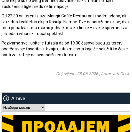
Obe ekipe su do ovog trenutka ostvarile maksimalan učinak i
zasluženo stigle među četiri najbolje.
Od 22.30 na teren izlaze Mangir Caffe Restaurant i podmlađena, ali
izuzetno kvalitetna ekipa Rosulja Flambe. Dve neporažene ekipe, dva
tima puna kvaliteta i samo jedna karta za finale – sve je spremno za
još jedan vrhunski futsal spektakl.
Pozivamo sve ljubitelje futsala da od 19.00 časova budu uz teren,
podrže svoje favorite i uživaju u utakmicama koje će odlučiti ko će se
boriti za trofeje na ovogodišnjem turniru.
Objavljeno:
28.06.2026
| Autor: InfoDesk
Arhive
Arhive