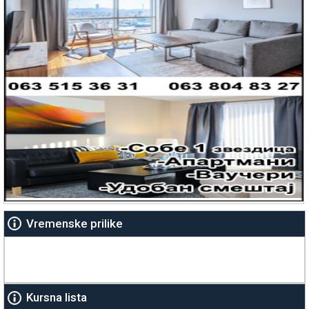
Vremenske prilike
Kursna lista