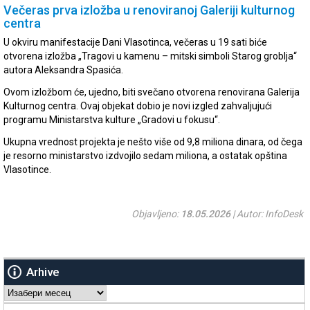
Večeras prva izložba u renoviranoj Galeriji kulturnog
centra
U okviru manifestacije Dani Vlasotinca, večeras u 19 sati biće
otvorena izložba „Tragovi u kamenu – mitski simboli Starog groblja“
autora Aleksandra Spasića.
Ovom izložbom će, ujedno, biti svečano otvorena renovirana Galerija
Kulturnog centra. Ovaj objekat dobio je novi izgled zahvaljujući
programu Ministarstva kulture „Gradovi u fokusu“.
Ukupna vrednost projekta je nešto više od 9,8 miliona dinara, od čega
je resorno ministarstvo izdvojilo sedam miliona, a ostatak opština
Vlasotince.
Objavljeno:
18.05.2026
| Autor: InfoDesk
Arhive
Arhive