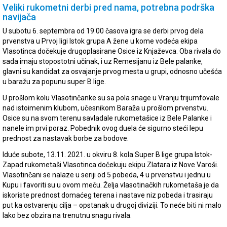
Veliki rukometni derbi pred nama, potrebna podrška
navijača
U subotu 6. septembra od 19.00 časova igra se derbi prvog dela
prvenstva u Prvoj ligi Istok grupa A žene u kome vodeća ekipa
Vlasotinca dočekuje drugoplasirane Osice iz Knjaževca. Oba rivala do
sada imaju stopostotni učinak, i uz Remesijanu iz Bele palanke,
glavni su kandidat za osvajanje prvog mesta u grupi, odnosno učešća
u baražu za popunu super B lige.
U prošlom kolu Vlasotinčanke su sa pola snage u Vranju trijumfovale
nad istoimenim klubom, učesnikom Baraža u prošlom prvenstvu.
Osice su na svom terenu savladale rukometašice iz Bele Palanke i
nanele im prvi poraz. Pobednik ovog duela će sigurno steći lepu
prednost za nastavak borbe za bodove.
Iduće subote, 13.11. 2021. u okviru 8. kola Super B lige grupa Istok-
Zapad rukometaši Vlasotinca dočekuju ekipu Zlatara iz Nove Varoši.
Vlasotinčani se nalaze u seriji od 5 pobeda, 4 u prvenstvu i jednu u
Kupu i favoriti su u ovom meču. Želja vlasotinačkih rukometaša je da
iskoriste prednost domaćeg terena i nastave niz pobeda i trasiraju
put ka ostvarenju cilja – opstanak u drugoj diviziji. To neće biti ni malo
lako bez obzira na trenutnu snagu rivala.