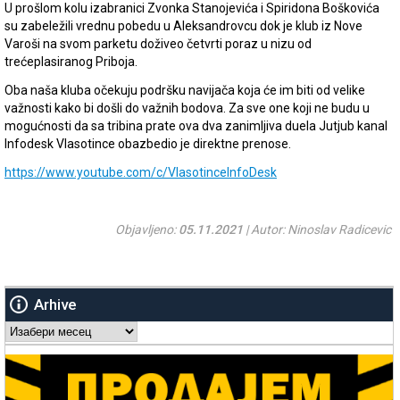
U prošlom kolu izabranici Zvonka Stanojevića i Spiridona Boškovića
su zabeležili vrednu pobedu u Aleksandrovcu dok je klub iz Nove
Varoši na svom parketu doživeo četvrti poraz u nizu od
trećeplasiranog Priboja.
Oba naša kluba očekuju podršku navijača koja će im biti od velike
važnosti kako bi došli do važnih bodova. Za sve one koji ne budu u
mogućnosti da sa tribina prate ova dva zanimljiva duela Jutjub kanal
Infodesk Vlasotince obazbedio je direktne prenose.
https://www.youtube.com/c/VlasotinceInfoDesk
Objavljeno:
05.11.2021
| Autor: Ninoslav Radicevic
Arhive
Arhive