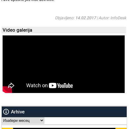
Objavljeno:
14.02.2017
| Autor: InfoDesk
Video galerija
Arhive
Arhive