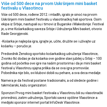
Više od 500 dece na prvom Uskršnjem mini basket
festivalu u Vlasotincu
Više od 500 dece, rođene 2012. i mlađih, igralo je sinoć na prvom
Uskršnjem mini basket festivalu u vlasotinačkoj hali sportova. Osim
ekipa iz Srbije, nastupali su i timovi iz Bugarske i Makedonije. Festival
je, u ime Košarkaškog saveza Srbije i Udruženja Mini basket, otvorio
Rade Georgijevski.
-Košarka je najlepša igra, igrajte je, učite, družite se i uživajte uz
košarku – poručio je.
Predsednik Ženskog sportsko košarkaškog udruženja Vlasotince,
Zvonko Ilić dodao je da košarka ove godine slavi jubilej u Srbiji – 100
godina od početka ove igre na našim prostorima i da je mini basket
festival u Vlasotincu sjajna prilika da se ova igra promoviše.
Pobednika nije bilo, svi klubovi dobili su pehare, a sva deca medalje.
Namera je da festival postane tradicionalni, a od sledeće godine i
takmičarski, kažu organizatori.
Sponzori Prvog mini basket festivala u Vlasotincu bili su vlasotinački
privrednici, zatim udruženja, Sportski savez opštine Vlasotince a
medijski sponzor internet portal InfoDesk Vlasotince.