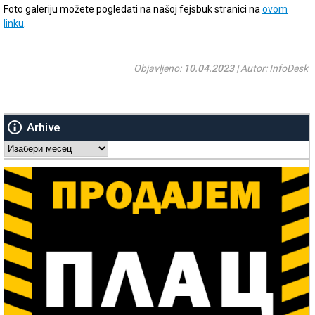
Foto galeriju možete pogledati na našoj fejsbuk stranici na
ovom
linku
.
Objavljeno:
10.04.2023
| Autor: InfoDesk
Arhive
Arhive