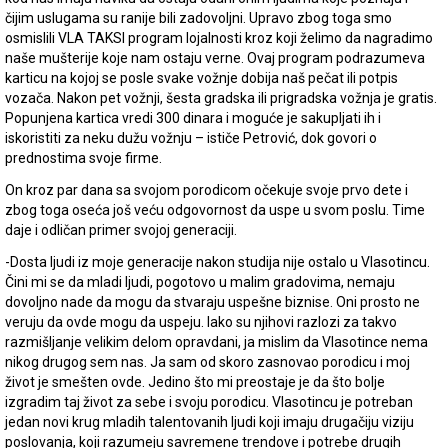
čijim uslugama su ranije bili zadovoljni. Upravo zbog toga smo
osmislili VLA TAKSI program lojalnosti kroz koji želimo da nagradimo
naše mušterije koje nam ostaju verne. Ovaj program podrazumeva
karticu na kojoj se posle svake vožnje dobija naš pečat ili potpis
vozača. Nakon pet vožnji, šesta gradska ili prigradska vožnja je gratis.
Popunjena kartica vredi 300 dinara i moguće je sakupljati ih i
iskoristiti za neku dužu vožnju – ističe Petrović, dok govori o
prednostima svoje firme.
On kroz par dana sa svojom porodicom očekuje svoje prvo dete i
zbog toga oseća još veću odgovornost da uspe u svom poslu. Time
daje i odličan primer svojoj generaciji.
-Dosta ljudi iz moje generacije nakon studija nije ostalo u Vlasotincu.
Čini mi se da mladi ljudi, pogotovo u malim gradovima, nemaju
dovoljno nade da mogu da stvaraju uspešne biznise. Oni prosto ne
veruju da ovde mogu da uspeju. Iako su njihovi razlozi za takvo
razmišljanje velikim delom opravdani, ja mislim da Vlasotince nema
nikog drugog sem nas. Ja sam od skoro zasnovao porodicu i moj
život je smešten ovde. Jedino što mi preostaje je da što bolje
izgradim taj život za sebe i svoju porodicu. Vlasotincu je potreban
jedan novi krug mladih talentovanih ljudi koji imaju drugačiju viziju
poslovanja, koji razumeju savremene trendove i potrebe drugih