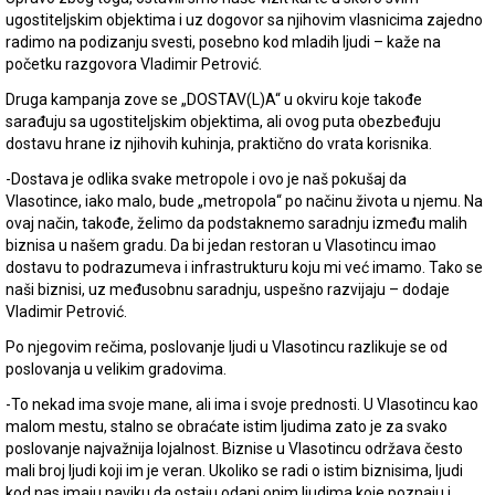
ugostiteljskim objektima i uz dogovor sa njihovim vlasnicima zajedno
radimo na podizanju svesti, posebno kod mladih ljudi – kaže na
početku razgovora Vladimir Petrović.
Druga kampanja zove se „DOSTAV(L)A“ u okviru koje takođe
sarađuju sa ugostiteljskim objektima, ali ovog puta obezbeđuju
dostavu hrane iz njihovih kuhinja, praktično do vrata korisnika.
-Dostava je odlika svake metropole i ovo je naš pokušaj da
Vlasotince, iako malo, bude „metropola“ po načinu života u njemu. Na
ovaj način, takođe, želimo da podstaknemo saradnju između malih
biznisa u našem gradu. Da bi jedan restoran u Vlasotincu imao
dostavu to podrazumeva i infrastrukturu koju mi već imamo. Tako se
naši biznisi, uz međusobnu saradnju, uspešno razvijaju – dodaje
Vladimir Petrović.
Po njegovim rečima, poslovanje ljudi u Vlasotincu razlikuje se od
poslovanja u velikim gradovima.
-To nekad ima svoje mane, ali ima i svoje prednosti. U Vlasotincu kao
malom mestu, stalno se obraćate istim ljudima zato je za svako
poslovanje najvažnija lojalnost. Biznise u Vlasotincu održava često
mali broj ljudi koji im je veran. Ukoliko se radi o istim biznisima, ljudi
kod nas imaju naviku da ostaju odani onim ljudima koje poznaju i