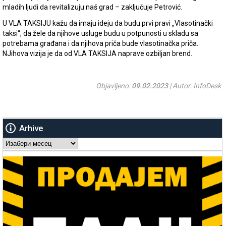
mladih ljudi da revitalizuju naš grad – zaključuje Petrović.
U VLA TAKSIJU kažu da imaju ideju da budu prvi pravi „Vlasotinački
taksi“, da žele da njihove usluge budu u potpunosti u skladu sa
potrebama građana i da njihova priča bude vlasotinačka priča.
NJihova vizija je da od VLA TAKSIJA naprave ozbiljan brend.
Objavljeno:
09.02.2023
| Autor: InfoDesk
Arhive
Arhive