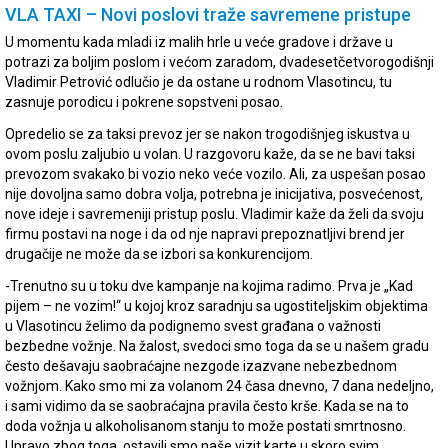
VLA TAXI – Novi poslovi traže savremene pristupe
U momentu kada mladi iz malih hrle u veće gradove i države u
potrazi za boljim poslom i većom zaradom, dvadesetčetvorogodišnji
Vladimir Petrović odlučio je da ostane u rodnom Vlasotincu, tu
zasnuje porodicu i pokrene sopstveni posao.
Opredelio se za taksi prevoz jer se nakon trogodišnjeg iskustva u
ovom poslu zaljubio u volan. U razgovoru kaže, da se ne bavi taksi
prevozom svakako bi vozio neko veće vozilo. Ali, za uspešan posao
nije dovoljna samo dobra volja, potrebna je inicijativa, posvećenost,
nove ideje i savremeniji pristup poslu. Vladimir kaže da želi da svoju
firmu postavi na noge i da od nje napravi prepoznatljivi brend jer
drugačije ne može da se izbori sa konkurencijom.
-Trenutno su u toku dve kampanje na kojima radimo. Prva je „Kad
pijem – ne vozim!“ u kojoj kroz saradnju sa ugostiteljskim objektima
u Vlasotincu želimo da podignemo svest građana o važnosti
bezbedne vožnje. Na žalost, svedoci smo toga da se u našem gradu
često dešavaju saobraćajne nezgode izazvane nebezbednom
vožnjom. Kako smo mi za volanom 24 časa dnevno, 7 dana nedeljno,
i sami vidimo da se saobraćajna pravila često krše. Kada se na to
doda vožnja u alkoholisanom stanju to može postati smrtnosno.
Upravo zbog toga, ostavili smo naše vizit karte u skoro svim