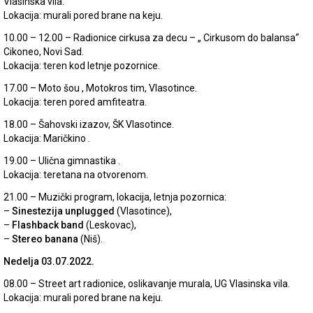
Vlasinska vila.
Lokacija: murali pored brane na keju.
10.00 – 12.00 – Radionice cirkusa za decu – „ Cirkusom do balansa“
Cikoneo, Novi Sad.
Lokacija: teren kod letnje pozornice.
17.00 – Moto šou , Motokros tim, Vlasotince.
Lokacija: teren pored amfiteatra.
18.00 – Šahovski izazov, ŠK Vlasotince.
Lokacija: Maričkino .
19.00 – Ulična gimnastika .
Lokacija: teretana na otvorenom.
21.00 – Muzički program, lokacija, letnja pozornica:
–
Sinestezija unplugged
(Vlasotince),
–
Flashback band
(Leskovac),
–
Stereo banana
(Niš).
Nedelja 03.07.2022.
08.00 – Street art radionice, oslikavanje murala, UG Vlasinska vila.
Lokacija: murali pored brane na keju.