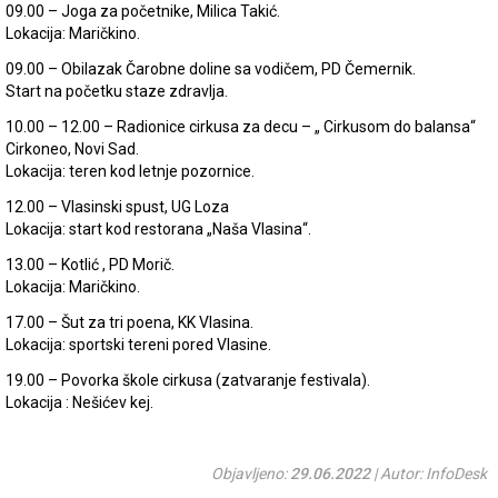
09.00 – Joga za početnike, Milica Takić.
Lokacija: Maričkino.
09.00 – Obilazak Čarobne doline sa vodičem, PD Čemernik.
Start na početku staze zdravlja.
10.00 – 12.00 – Radionice cirkusa za decu – „ Cirkusom do balansa“
Cirkoneo, Novi Sad.
Lokacija: teren kod letnje pozornice.
12.00 – Vlasinski spust, UG Loza
Lokacija: start kod restorana „Naša Vlasina“.
13.00 – Kotlić , PD Morič.
Lokacija: Maričkino.
17.00 – Šut za tri poena, KK Vlasina.
Lokacija: sportski tereni pored Vlasine.
19.00 – Povorka škole cirkusa (zatvaranje festivala).
Lokacija : Nešićev kej.
Objavljeno:
29.06.2022
| Autor: InfoDesk