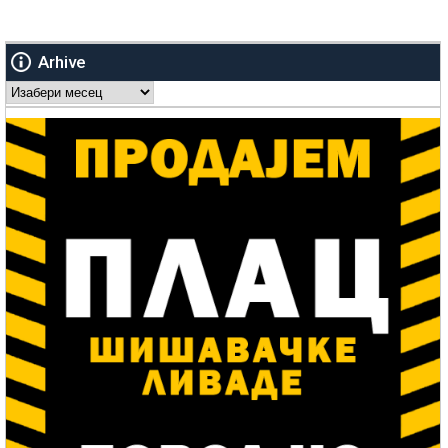
Arhive
Arhive