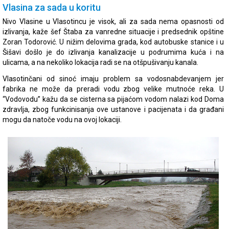
Vlasina za sada u koritu
Nivo Vlasine u Vlasotincu je visok, ali za sada nema opasnosti od
izlivanja, kaže šef Štaba za vanredne situacije i predsednik opštine
Zoran Todorović. U nižim delovima grada, kod autobuske stanice i u
Šišavi došlo je do izlivanja kanalizacije u podrumima kuća i na
ulicama, a na nekoliko lokacija radi se na otšpušivanju kanala.
Vlasotinčani od sinoć imaju problem sa vodosnabdevanjem jer
fabrika ne može da preradi vodu zbog velike mutnoće reka. U
“Vodovodu” kažu da se cisterna sa pijaćom vodom nalazi kod Doma
zdravlja, zbog funkcinisanja ove ustanove i pacijenata i da građani
mogu da natoče vodu na ovoj lokaciji.