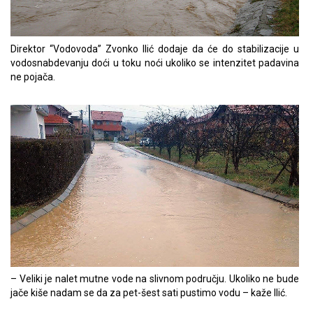
Direktor “Vodovoda” Zvonko Ilić dodaje da će do stabilizacije u
vodosnabdevanju doći u toku noći ukoliko se intenzitet padavina
ne pojača.
– Veliki je nalet mutne vode na slivnom području. Ukoliko ne bude
jače kiše nadam se da za pet-šest sati pustimo vodu – kaže Ilić.