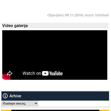
Objavljeno:
09.11.2016
| Autor: InfoDesk
Video galerija
Arhive
Arhive