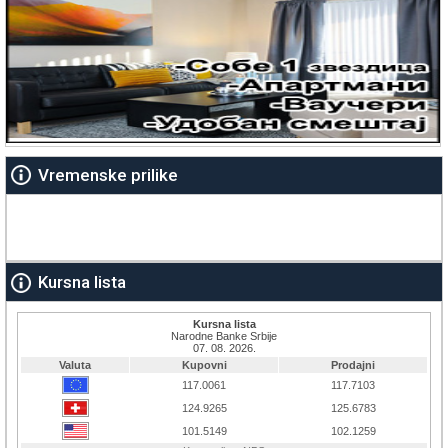
Vremenske prilike
Kursna lista