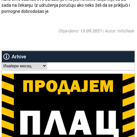
sada na čekanju. Iz udruženja poručuju ako neko želi da se priključi i
pomogne dobrodošao je.
Objavljeno:
13.09.2021
| Autor: InfoDesk
Arhive
Arhive