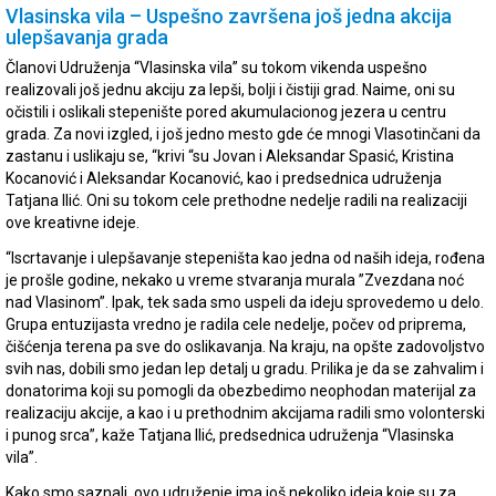
Vlasinska vila – Uspešno završena još jedna akcija
ulepšavanja grada
Članovi Udruženja “Vlasinska vila” su tokom vikenda uspešno
realizovali još jednu akciju za lepši, bolji i čistiji grad. Naime, oni su
očistili i oslikali stepenište pored akumulacionog jezera u centru
grada. Za novi izgled, i još jedno mesto gde će mnogi Vlasotinčani da
zastanu i uslikaju se, “krivi “su Jovan i Aleksandar Spasić, Kristina
Kocanović i Aleksandar Kocanović, kao i predsednica udruženja
Tatjana Ilić. Oni su tokom cele prethodne nedelje radili na realizaciji
ove kreativne ideje.
“Iscrtavanje i ulepšavanje stepeništa kao jedna od naših ideja, rođena
je prošle godine, nekako u vreme stvaranja murala ”Zvezdana noć
nad Vlasinom”. Ipak, tek sada smo uspeli da ideju sprovedemo u delo.
Grupa entuzijasta vredno je radila cele nedelje, počev od priprema,
čišćenja terena pa sve do oslikavanja. Na kraju, na opšte zadovoljstvo
svih nas, dobili smo jedan lep detalj u gradu. Prilika je da se zahvalim i
donatorima koji su pomogli da obezbedimo neophodan materijal za
realizaciju akcije, a kao i u prethodnim akcijama radili smo volonterski
i punog srca”, kaže Tatjana Ilić, predsednica udruženja “Vlasinska
vila”.
Kako smo saznali, ovo udruženje ima još nekoliko ideja koje su za