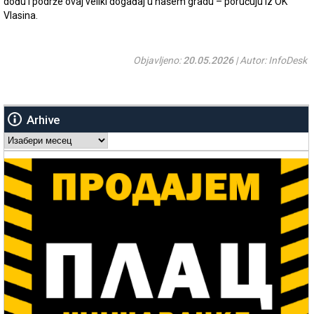
dođu i podrže ovaj veliki događaj u našem gradu – poručuju iz OK
Vlasina.
Objavljeno:
20.05.2026
| Autor: InfoDesk
Arhive
Arhive