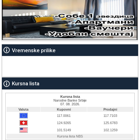
Vremenske prilike
Kursna lista