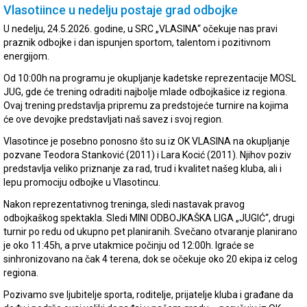
Vlasotiince u nedelju postaje grad odbojke
U nedelju, 24.5.2026. godine, u SRC „VLASINA“ očekuje nas pravi
praznik odbojke i dan ispunjen sportom, talentom i pozitivnom
energijom.
Od 10:00h na programu je okupljanje kadetske reprezentacije MOSL
JUG, gde će trening odraditi najbolje mlade odbojkašice iz regiona.
Ovaj trening predstavlja pripremu za predstojeće turnire na kojima
će ove devojke predstavljati naš savez i svoj region.
Vlasotince je posebno ponosno što su iz OK VLASINA na okupljanje
pozvane Teodora Stanković (2011) i Lara Kocić (2011). Njihov poziv
predstavlja veliko priznanje za rad, trud i kvalitet našeg kluba, ali i
lepu promociju odbojke u Vlasotincu.
Nakon reprezentativnog treninga, sledi nastavak pravog
odbojkaškog spektakla. Sledi MINI ODBOJKAŠKA LIGA „JUGIĆ“, drugi
turnir po redu od ukupno pet planiranih. Svečano otvaranje planirano
je oko 11:45h, a prve utakmice počinju od 12:00h. Igraće se
sinhronizovano na čak 4 terena, dok se očekuje oko 20 ekipa iz celog
regiona.
Pozivamo sve ljubitelje sporta, roditelje, prijatelje kluba i građane da