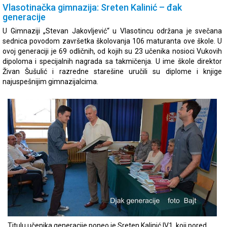
Vlasotinačka gimnazija: Sreten Kalinić – đak
generacije
U Gimnaziji „Stevan Jakovljević“ u Vlasotincu održana je svečana
sednica povodom završetka školovanja 106 maturanta ove škole. U
ovoj generaciji je 69 odličnih, od kojih su 23 učenika nosioci Vukovih
dipoloma i specijalnih nagrada sa takmičenja. U ime škole direktor
Živan Šušulić i razredne starešine uručili su diplome i knjige
najuspešnijim gimnazijalcima.
Titulu učenika generacije poneo je Sreten Kalinić IV1, koji pored