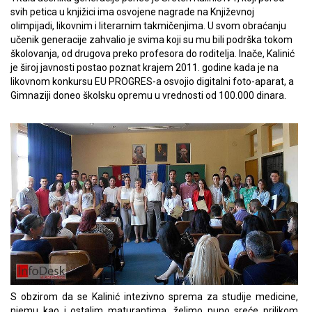
svih petica u knjižici ima osvojene nagrade na Književnoj
olimpijadi, likovnim i literarnim takmičenjima. U svom obraćanju
učenik generacije zahvalio je svima koji su mu bili podrška tokom
školovanja, od drugova preko profesora do roditelja. Inače, Kalinić
je široj javnosti postao poznat krajem 2011. godine kada je na
likovnom konkursu EU PROGRES-a osvojio digitalni foto-aparat, a
Gimnaziji doneo školsku opremu u vrednosti od 100.000 dinara.
S obzirom da se Kalinić intezivno sprema za studije medicine,
njemu kao i ostalim maturantima, želimo puno sreće prilikom