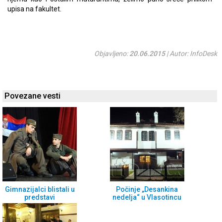
upisa na fakultet.
Objavljeno:
20.06.2015
| Autor: InfoDesk
Povezane vesti
Gimnazijalci blistali u
Počinje „Desankina
predstavi
nedelja“ u Vlasotincu