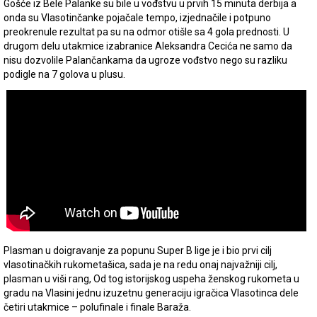
Gošće iz Bele Palanke su bile u vođstvu u prvih 15 minuta derbija a
onda su Vlasotinčanke pojačale tempo, izjednačile i potpuno
preokrenule rezultat pa su na odmor otišle sa 4 gola prednosti. U
drugom delu utakmice izabranice Aleksandra Cecića ne samo da
nisu dozvolile Palančankama da ugroze vođstvo nego su razliku
podigle na 7 golova u plusu.
Plasman u doigravanje za popunu Super B lige je i bio prvi cilj
vlasotinačkih rukometašica, sada je na redu onaj najvažniji cilj,
plasman u viši rang, Od tog istorijskog uspeha ženskog rukometa u
gradu na Vlasini jednu izuzetnu generaciju igračica Vlasotinca dele
četiri utakmice – polufinale i finale Baraža.