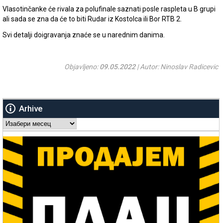
Vlasotinčanke će rivala za polufinale saznati posle raspleta u B grupi
ali sada se zna da će to biti Rudar iz Kostolca ili Bor RTB 2.
Svi detalji doigravanja znaće se u narednim danima.
Objavljeno:
09.05.2022
| Autor: Ninoslav Radicevic
Arhive
Arhive