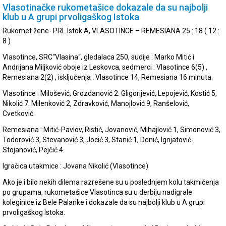
Vlasotinačke rukometašice dokazale da su najbolji
klub u A grupi prvoligaškog Istoka
Rukomet žene- PRL Istok A, VLASOTINCE – REMESIANA 25 : 18 ( 12 :
8 )
Vlasotince, SRC“Vlasina“, gledalaca 250, sudije : Marko Mitić i
Andrijana Miljković oboje iz Leskovca, sedmerci : Vlasotince 6(5) ,
Remesiana 2(2) , isključenja : Vlasotince 14, Remesiana 16 minuta.
Vlasotince : Milošević, Grozdanović 2. Gligorijević, Lepojević, Kostić 5,
Nikolić 7. Milenković 2, Zdravković, Manojlović 9, Ranšelović,
Cvetković.
Remesiana : Mitić-Pavlov, Ristić, Jovanović, Mihajlović 1, Simonović 3,
Todorović 3, Stevanović 3, Jocić 3, Stanić 1, Denić, Ignjatović-
Stojanović, Pejčić 4.
Igračica utakmice : Jovana Nikolić (Vlasotince)
Ako je i bilo nekih dilema razrešene su u poslednjem kolu takmičenja
po grupama, rukometašice Vlasotinca su u derbiju nadigrale
koleginice iz Bele Palanke i dokazale da su najbolji klub u A grupi
prvoligaškog Istoka.