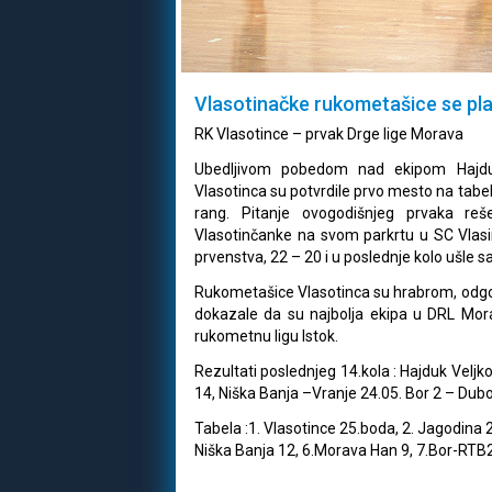
Vlasotinačke rukometašice se plas
RK Vlasotince – prvak Drge lige Morava
Ubedljivom pobedom nad ekipom Hajdu
Vlasotinca su potvrdile prvo mesto na tabel
rang. Pitanje ovogodišnjeg prvaka r
Vlasotinčanke na svom parkrtu u SC Vlasi
prvenstva, 22 – 20 i u poslednje kolo ušle 
Rukometašice Vlasotinca su hrabrom, odgo
dokazale da su najbolja ekipa u DRL Mor
rukometnu ligu Istok.
Rezultati poslednjeg 14.kola : Hajduk Velj
14, Niška Banja –Vranje 24.05. Bor 2 – Dubo
Tabela :1. Vlasotince 25.boda, 2. Jagodina 2
Niška Banja 12, 6.Morava Han 9, 7.Bor-RTB2