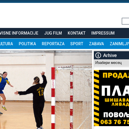
VISNE INFORMACIJE
JUG FILM
KONTAKT
IMPRESSUM
ULTURA
POLITIKA
REPORTAZA
SPORT
ZABAVA
ZANIMLJI
Arhive
Arhive