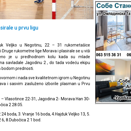
irale u prvu ligu
k Veljko u Negotinu, 22 – 31 rukometašice
i Druge rukometne lige Morava i plasirale se u viši
ešeno je u predhodnom kolu kada su mlade
na savladale Jagodinu 2 , do tada vodeću ekipu
sa bodom prednosti.
vornom i nada sve kvalitetnom igrom u Negotinu
ava i sasvim zasluženo izborile plasman u Prvu
ko – Vlasotince 22-31, Jagodina 2- Morava Han 30-
čica 2 28.05.
 24 boda, 3. Vranje 16 boda, 4.Hajduk Veljko 13, 5.
 6, 8.Dubočica 2 1 bod.