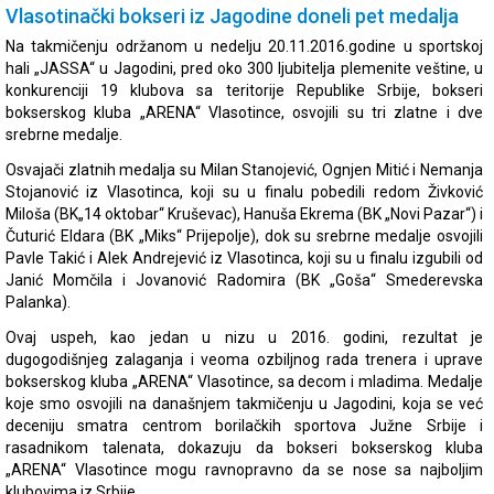
Vlasotinački bokseri iz Jagodine doneli pet medalja
Na takmičenju održanom u nedelju 20.11.2016.godine u sportskoj
hali „JASSA“ u Jagodini, pred oko 300 ljubitelja plemenite veštine, u
konkurenciji 19 klubova sa teritorije Republike Srbije, bokseri
bokserskog kluba „ARENA“ Vlasotince, osvojili su tri zlatne i dve
srebrne medalje.
Osvajači zlatnih medalja su Milan Stanojević, Ognjen Mitić i Nemanja
Stojanović iz Vlasotinca, koji su u finalu pobedili redom Živković
Miloša (BK„14 oktobar“ Kruševac), Hanuša Ekrema (BK „Novi Pazar“) i
Čuturić Eldara (BK „Miks“ Prijepolje), dok su srebrne medalje osvojili
Pavle Takić i Alek Andrejević iz Vlasotinca, koji su u finalu izgubili od
Janić Momčila i Jovanović Radomira (BK „Goša“ Smederevska
Palanka).
Ovaj uspeh, kao jedan u nizu u 2016. godini, rezultat je
dugogodišnjeg zalaganja i veoma ozbiljnog rada trenera i uprave
bokserskog kluba „ARENA“ Vlasotince, sa decom i mladima. Medalje
koje smo osvojili na današnjem takmičenju u Jagodini, koja se već
deceniju smatra centrom borilačkih sportova Južne Srbije i
rasadnikom talenata, dokazuju da bokseri bokserskog kluba
„ARENA“ Vlasotince mogu ravnopravno da se nose sa najboljim
klubovima iz Srbije.