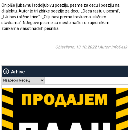
On piše ljubavnu i rodoljubivu poeziju, pesme za decu i poeziju na
dijalektu. Autor je tri zbirke poezije za decu: „Deca rastu u pesmi“,
„LJubav i slične trice“ i „O ljubavi prema travkama i sličnim
stavkama“. NJegove pesme su mesto našle i u zajedničkim
zbirkama vlasotinačkih pesnika.
Objavljeno:
13.10.2022
| Autor: InfoDesk
Arhive
Arhive