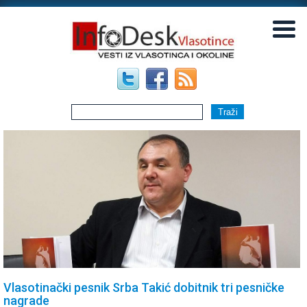
▼
▼
Vlasotinački pesnik Srba Takić dobitnik tri pesničke
nagrade