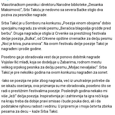
Vlasotinačkom pesniku i direktoru Narodne biblioteke „Desanka
Maksimović“, Srbi Takiću je nedovno sa severa Bačke stiglo dva
poziva za pesničke nagrade.
Srba Takić je u Somboru na konkursu „Poezija vinom obojena“ dobio
specijalnu nagradu za vinski pesmu „Beračica blagosilja grožđe pred
berbu“. Druga nagrada je stigla iz Crvenke sa prestižnog festivala
dečije poezija „Bulka“, od Crkvene opštine crvenačke za dečju pesmu
„Noć je kriva, puna snova“. Na ovom festivalu dečje poezije Takić je
nagrađen i prošle godine.
Posebno ga je obradovala vest da je ponovo dobitnik nagrade
Vojislav Ilić mlađi, koja se dodeljuje u Žabarima, rodnom mestu
velikog srpskog pesnika za dečiju pesmu „Moljac nevaljalac“. Srba
Takić je pre nekoliko godina na ovom konkursu nagrađen za sonet.
-Iako se poezija ne piše zbog nagrada, već iz unutrašnje potrebe da
se iskažu osećanja, ova priznanja su me obradovala, posebno što se
radi o prestižnim festivalima poezije. Poslednjih godina nekako mi
više „leži“ dečja poezija. Inspirativnija je i zahtevnija ta igra reči koja
na kraju treba da dobije pravi smisao i bude pouka deci, ali i da
podstakne njihovu radost i vedrinu. U pripremi je i moja četvrta zbirka
pesama za decu – kaže Srba Takić.