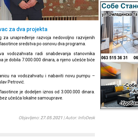
vac za dva projekta
g za unapređenje razvoja nedovoljno razvijenih
 Vlasotince sredstva po osnovu dva programa.
lova vodozahvata radi snabdevanja stanovnika
 je dobila 7.000.000 dinara, a njeno učešće biće
anicu na vodozahvatu i nabaviti novu pumpu –
lav Petrović.
Vlasotince je dodeljen iznos od 3.000.000 dinara.
, bez učešća lokalne samouprave.
Objavljeno:
27.05.2021
| Autor: InfoDesk