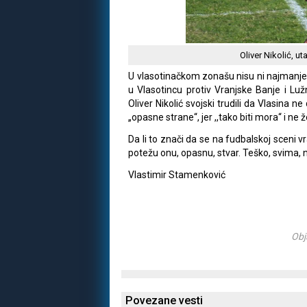
Oliver Nikolić, u
U vlasotinačkom zonašu nisu ni najmanje
u Vlasotincu protiv Vranjske Banje i Lužn
Oliver Nikolić svojski trudili da Vlasina 
„opasne strane“, jer ,,tako biti mora“ i ne
Da li to znači da se na fudbalskoj sceni v
potežu onu, opasnu, stvar. Teško, svima, n
Vlastimir Stamenković
Obj
Povezane vesti