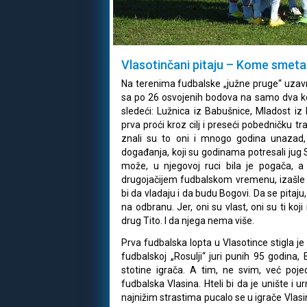
Vlasotinčani pitaju – Kome smeta
Na terenima fudbalske „južne pruge“ uzavrel
sa po 26 osvojenih bodova na samo dva kol
sledeći: Lužnica iz Babušnice, Mladost iz
prva proći kroz cilj i preseći pobedničku tr
znali su to oni i mnogo godina unazad, j
događanja, koji su godinama potresali jug S
može, u njegovoj ruci bila je pogača, 
drugojačijem fudbalskom vremenu, izašle s
bi da vladaju i da budu Bogovi. Da se pitaj
na odbranu. Jer, oni su vlast, oni su ti ko
drug Tito. I da njega nema više.
Prva fudbalska lopta u Vlasotince stigla j
fudbalskoj „Rosulji“ juri punih 95 godina, 
stotine igrača. A tim, ne svim, već poj
fudbalska Vlasina. Hteli bi da je unište i
najnižim strastima pucalo se u igrače Vla