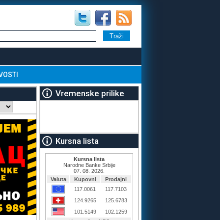
VOSTI
Vremenske prilike
Kursna lista