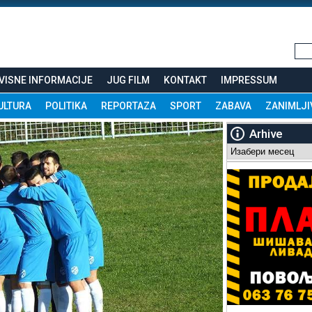
VISNE INFORMACIJE
JUG FILM
KONTAKT
IMPRESSUM
ULTURA
POLITIKA
REPORTAZA
SPORT
ZABAVA
ZANIMLJI
Arhive
Arhive