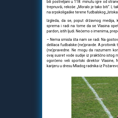
bili postreljani u 118. minutu igre od stran
trepnuvši, rekoše: „Moralo je tako biti“. I
na srpskoligaške terene fudbalskog „Istoka
Izgleda, da se, poput državnog medija, k
sprema i radi na tome da se Vlasina opet 
pardon, istih ljudi. Nećemo o imenima, prep
– Nema smisla šta nam se radi. Na gostova
delilaca fudbalske (ne)pravde. A protivnik t
(ne)pravedne. Ne mogu da razumem kome
ovaj susret vode sudije iz praktično istog 
ogorčeno veli sportski direktor Vlasine, N
karijeru u dresu Mladog radnika iz Požarev