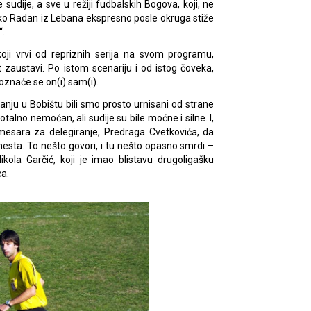
e sudije, a sve u režiji fudbalskih Bogova, koji, ne
, tako Radan iz Lebana ekspresno posle okruga stiže
“.
oji vrvi od repriznih serija na svom programu,
zaustavi. Po istom scenariju i od istog čoveka,
oznaće se on(i) sam(i).
nju u Bobištu bili smo prosto urnisani od strane
otalno nemoćan, ali sudije su bile moćne i silne. I,
sara za delegiranje, Predraga Cvetkovića, da
mesta. To nešto govori, i tu nešto opasno smrdi –
ikola Garčić, koji je imao blistavu drugoligašku
ca.