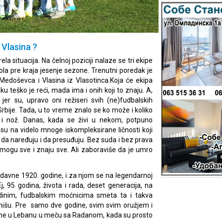
 Vlasina ?
a situacija. Na čelnoj poziciji nalaze se tri ekipe
a pre kraja jesenje sezone. Trenutni poredak je
 Medoševca i Vlasina iz Vlasotinca.Koja će ekipa
aku teško je reći, mada ima i onih koji to znaju. A,
er su, upravo oni režiseri svih (ne)fudbalskih
rbije. Tada, u to vreme znalo se ko može i koliko
a i nož. Danas, kada se živi u nekom, potpuno
u na videlo mnoge iskompleksirane ličnosti koji
u, da naređuju i da presuđuju. Bez suda i bez prava
ji mogu sve i znaju sve. Ali zaboraviše da je umro
e davne 1920. godine, i za njom se na legendarnoj
Ej, 95 godina, života i rada, deset generacija, na
edinim, fudbalskim moćnicima smeta ta i takva
 urnišu. Pre samo dve godine, svim svim oružjem i
sine u Lebanu u meču sa Radanom, kada su prosto