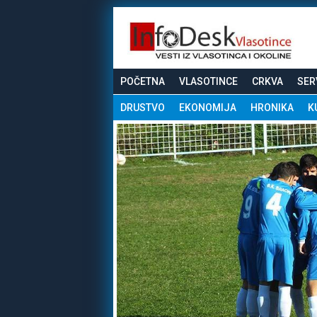
POČETNA
VLASOTINCE
CRKVA
SER
DRUSTVO
EKONOMIJA
HRONIKA
K