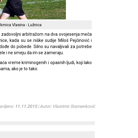
takmica Vlasina - Lužnica
 zadovoljni arbitražom na dva ovojesenja meča
ice, kada su se niške sudije Miloš Pejčinović i
ne dođe do pobede. Silno su navaljivali za potrebe
 žele i ne smeju da im se zameraju.
raća vreme kriminogenih i opasnih ljudi, koji lako
ama, ako je to tako.
avljeno:
11.11.2015
| Autor: Vlastimir Stamenković