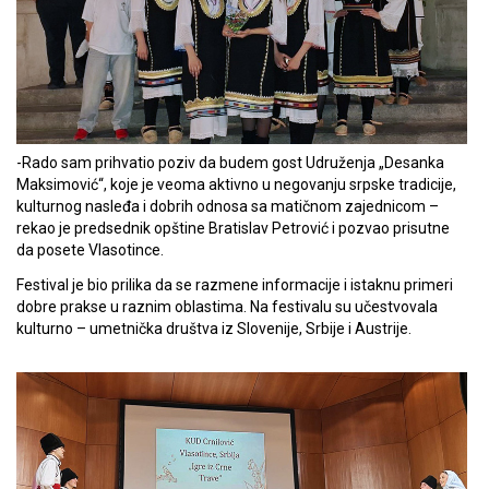
-Rado sam prihvatio poziv da budem gost Udruženja „Desanka
Maksimović“, koje je veoma aktivno u negovanju srpske tradicije,
kulturnog nasleđa i dobrih odnosa sa matičnom zajednicom –
rekao je predsednik opštine Bratislav Petrović i pozvao prisutne
da posete Vlasotince.
Festival je bio prilika da se razmene informacije i istaknu primeri
dobre prakse u raznim oblastima. Na festivalu su učestvovala
kulturno – umetnička društva iz Slovenije, Srbije i Austrije.