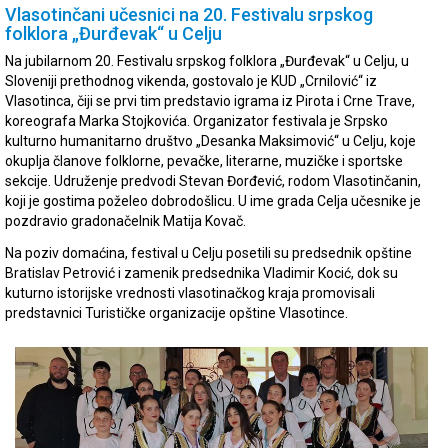
Vlasotinčani učesnici na 20. Festivalu srpskog
folklora „Đurđevak“ u Celju
Na jubilarnom 20. Festivalu srpskog folklora „Đurđevak“ u Celju, u
Sloveniji prethodnog vikenda, gostovalo je KUD „Crnilović“ iz
Vlasotinca, čiji se prvi tim predstavio igrama iz Pirota i Crne Trave,
koreografa Marka Stojkovića. Organizator festivala je Srpsko
kulturno humanitarno društvo „Desanka Maksimović“ u Celju, koje
okuplja članove folklorne, pevačke, literarne, muzičke i sportske
sekcije. Udruženje predvodi Stevan Đorđević, rodom Vlasotinčanin,
koji je gostima poželeo dobrodošlicu. U ime grada Celja učesnike je
pozdravio gradonačelnik Matija Kovač.
Na poziv domaćina, festival u Celju posetili su predsednik opštine
Bratislav Petrović i zamenik predsednika Vladimir Kocić, dok su
kuturno istorijske vrednosti vlasotinačkog kraja promovisali
predstavnici Turističke organizacije opštine Vlasotince.