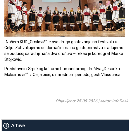
-Našem KUD „Crnilović“ je ovo drugo gostovanje na festivalu u
Celju. Zahvaljujemo se domaćinima na gostoprimstvu i radujemo
se budućoj saradnji naša dva društva – rekao je koreograf Marko
Stojković.
Predstavnici Srpskog kulturno humanitarnog društva „Desanka
Maksimović“ iz Celja biće, u narednom periodu, gosti Vlasotinca.
Objavljeno:
25.05.2026
| Autor: InfoDesk
Arhive