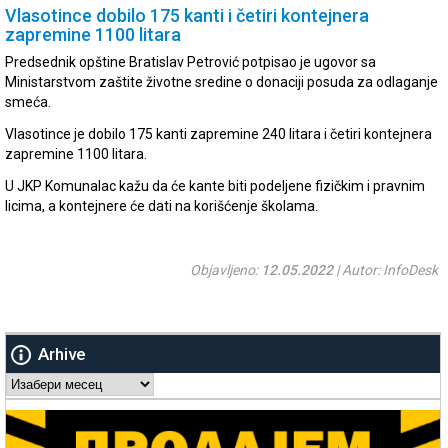
Vlasotince dobilo 175 kanti i četiri kontejnera
zapremine 1100 litara
Predsednik opštine Bratislav Petrović potpisao je ugovor sa
Ministarstvom zaštite životne sredine o donaciji posuda za odlaganje
smeća.
Vlasotince je dobilo 175 kanti zapremine 240 litara i četiri kontejnera
zapremine 1100 litara.
U JKP Komunalac kažu da će kante biti podeljene fizičkim i pravnim
licima, a kontejnere će dati na korišćenje školama.
Objavljeno:
12.05.2022
| Autor: InfoDesk
Arhive
Arhive