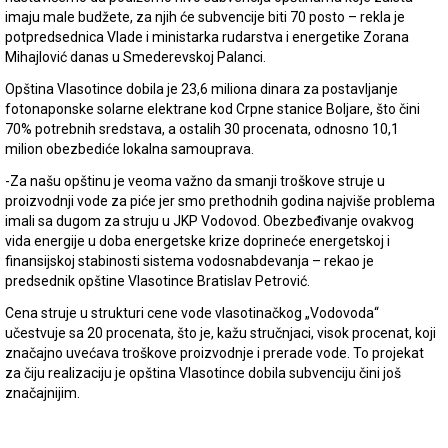
imaju male budžete, za njih će subvencije biti 70 posto – rekla je
potpredsednica Vlade i ministarka rudarstva i energetike Zorana
Mihajlović danas u Smederevskoj Palanci.
Opština Vlasotince dobila je 23,6 miliona dinara za postavljanje
fotonaponske solarne elektrane kod Crpne stanice Boljare, što čini
70% potrebnih sredstava, a ostalih 30 procenata, odnosno 10,1
milion obezbediće lokalna samouprava.
-Za našu opštinu je veoma važno da smanji troškove struje u
proizvodnji vode za piće jer smo prethodnih godina najviše problema
imali sa dugom za struju u JKP Vodovod. Obezbeđivanje ovakvog
vida energije u doba energetske krize doprineće energetskoj i
finansijskoj stabinosti sistema vodosnabdevanja – rekao je
predsednik opštine Vlasotince Bratislav Petrović.
Cena struje u strukturi cene vode vlasotinačkog „Vodovoda“
učestvuje sa 20 procenata, što je, kažu stručnjaci, visok procenat, koji
značajno uvećava troškove proizvodnje i prerade vode. To projekat
za čiju realizaciju je opština Vlasotince dobila subvenciju čini još
značajnijim.