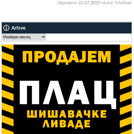
Objavljeno:
22.07.2022
| Autor: InfoDesk
Arhive
Arhive