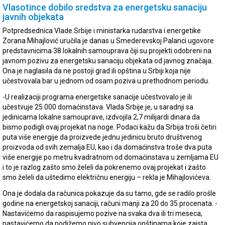
Vlasotince dobilo sredstva za energetsku sanaciju
javnih objekata
Potpredsednica Vlade Srbije i ministarka rudarstva i energetike
Zorana Mihajlović uručila je danas u Smederevskoj Palanci ugovore
predstavnicima 38 lokalnih samouprava čiji su projekti odobreni na
javnom pozivu za energetsku sanaciju objekata od javnog značaja.
Ona je naglasila da ne postoji grad ili opština u Srbiji koja nije
učestvovala bar u jednom od osam poziva u prethodnom periodu.
-U realizaciji programa energetske sanacije učestvovalo je ili
učestvuje 25.000 domaćinstava. Vlada Srbije je, u saradnji sa
jedinicama lokalne samouprave, izdvojila 2,7 milijardi dinara da
bismo podigli ovaj projekat na noge. Podaci kažu da Srbija troši četiri
puta više energije da proizvede jednu jedinicu bruto društvenog
proizvoda od svih zemalja EU, kao i da domaćinstva troše dva puta
više energije po metru kvadratnom od domaćinstava u zemljama EU
i to je razlog zašto smo želeli da pokrenemo ovaj projekat i zašto
smo želeli da uštedimo električnu energiju – rekla je Mihajlovićeva.
Ona je dodala da računica pokazuje da su tamo, gde se radilo prošle
godine na energetskoj sanaciji, računi manji za 20 do 35 procenata. -
Nastavićemo da raspisujemo pozive na svaka dva ili tri meseca,
nastavićemo da podižemo nivo subvencija opštinama koje zaista