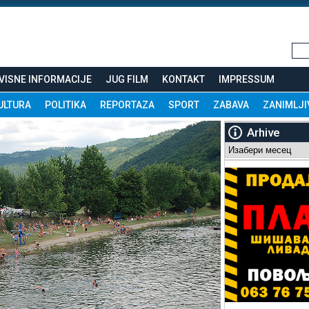
VISNE INFORMACIJE
JUG FILM
KONTAKT
IMPRESSUM
ULTURA
POLITIKA
REPORTAZA
SPORT
ZABAVA
ZANIMLJI
Arhive
Arhive