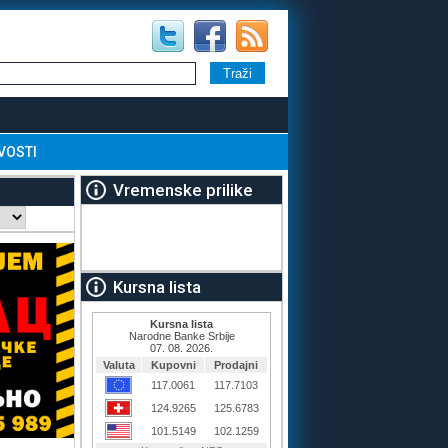
VOSTI
Vremenske prilike
Kursna lista