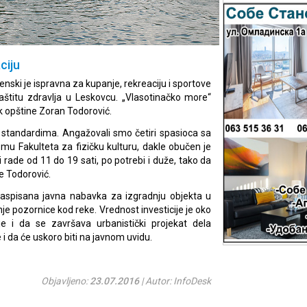
ciju
enski je ispravna za kupanje, rekreaciju i sportove
aštitu zdravlja u Leskovcu. „Vlasotinačko more“
 opštine Zoran Todorović.
 standardima. Angažovali smo četiri spasioca sa
mu Fakulteta za fizičku kulturu, dakle obučen je
 rade od 11 do 19 sati, po potrebi i duže, tako da
e Todorović.
aspisana javna nabavka za izgradnju objekta u
nje pozornice kod reke. Vrednost investicije je oko
je i da se završava urbanistički projekat dela
i da će uskoro biti na javnom uvidu.
Objavljeno:
23.07.2016
| Autor: InfoDesk