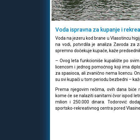
Voda ispravna za kupanje i rekrea
Voda na jezeru kod brane u Vlasotincu higij
na vodi, potvrdila je analiza Zavoda za z
spremno dočekuje kupače, kaže predsednik
– Ovog leta funkcioniše kupalište po svim
licencom i jednog pomoćnog koji ima diplo
za spasioca, ali zvanično nema licencu. Oni
su svi kupači u tom periodu bezbedni – kaž
Prema njegovim rečima, ovih dana biće r
kome će se nalaziti sanitarni čvor ispod let
milion i 250.000 dinara. Todorović doda
sportsko-rekreativnog centra pored Vlasine 