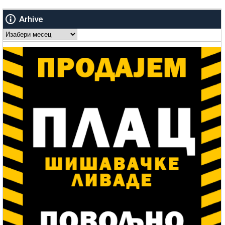
Arhive
Arhive