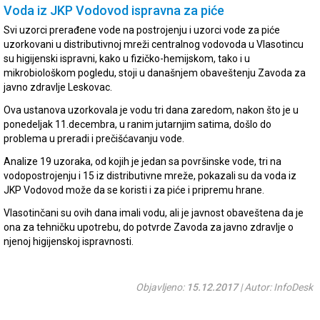
Voda iz JKP Vodovod ispravna za piće
Svi uzorci prerađene vode na postrojenju i uzorci vode za piće
uzorkovani u distributivnoj mreži centralnog vodovoda u Vlasotincu
su higijenski ispravni, kako u fizičko-hemijskom, tako i u
mikrobiološkom pogledu, stoji u današnjem obaveštenju Zavoda za
javno zdravlje Leskovac.
Ova ustanova uzorkovala je vodu tri dana zaredom, nakon što je u
ponedeljak 11.decembra, u ranim jutarnjim satima, došlo do
problema u preradi i prečišćavanju vode.
Analize 19 uzoraka, od kojih je jedan sa površinske vode, tri na
vodopostrojenju i 15 iz distributivne mreže, pokazali su da voda iz
JKP Vodovod može da se koristi i za piće i pripremu hrane.
Vlasotinčani su ovih dana imali vodu, ali je javnost obaveštena da je
ona za tehničku upotrebu, do potvrde Zavoda za javno zdravlje o
njenoj higijenskoj ispravnosti.
Objavljeno:
15.12.2017
| Autor: InfoDesk