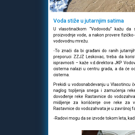
Voda stiže u jutarnjim satima
U vlasotinačkom “Vodovodu” kažu da s
proizvodnje vode, a nakon provere fizičko-
vodovodnu mrežu.
-To znači da bi građani do ranih jutarnji
preporuci ZZJZ Leskovac, treba da koris
ispravnosti – kaže v.d.direktora JKP Vodov
cisterna nalazi u centru grada, a da će o
cisterna.
Prekidi u vodosnabdevanju u Vlasotincu če
naglog topljenja snega i zamućenja reke
dovođenje reke Rastavnice do vodozahvata
mišljenje za korišćenje ove reke za v
Rastavnice do vodozahvata je u završnoj fa
-Radovi mogu da se izvode tokom leta, kada 