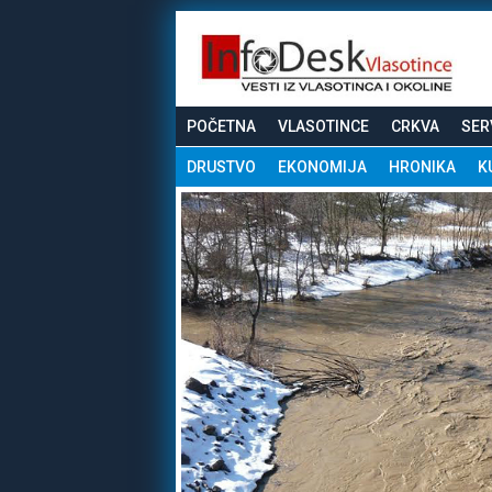
POČETNA
VLASOTINCE
CRKVA
SER
DRUSTVO
EKONOMIJA
HRONIKA
K