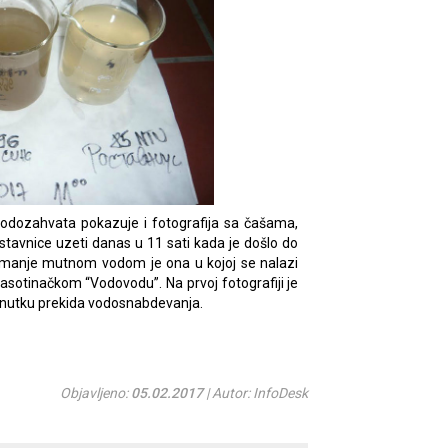
odozahvata pokazuje i fotografija sa čašama,
astavnice uzeti danas u 11 sati kada je došlo do
jmanje mutnom vodom je ona u kojoj se nalazi
asotinačkom “Vodovodu”. Na prvoj fotografiji je
renutku prekida vodosnabdevanja.
Objavljeno:
05.02.2017
| Autor: InfoDesk