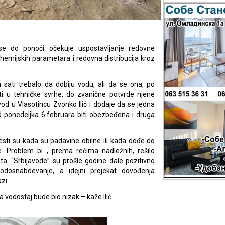
e do ponoći očekuje uspostavljanje redovne
hemijskih parametara i redovna distribucija kroz
h sati trebalo da dobiju vodu, ali da se ona, po
ti u tehničke svrhe, do zvanične potvrde njene
od u Vlasotincu Zvonko Ilić i dodaje da se jedna
d ponedeljka 6.februara biti obezbeđena i druga
sti su kada su padavine obilne ili kada dođe do
. Problem bi , prema rečima nadležnih, rešilo
. “Srbijavode” su prošle godine dale pozitivno
odosnabdevanje, a idejni projekat dovođenja
zi.
vodostaj bude bio nizak – kaže Ilić.