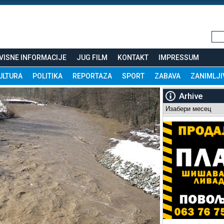
VISNE INFORMACIJE
JUG FILM
KONTAKT
IMPRESSUM
ULTURA
POLITIKA
REPORTAZA
SPORT
ZABAVA
ZANIMLJI
Arhive
Arhive