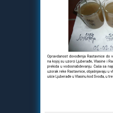
Opravdanost dovođenja Rastavnice do v
na kojoj su uzorci Ljuberađe, Vlasine i R
prekida u vodosnabdevanju. Čaša sa na
uzorak reke Rastavnice, objašnjavaju u vl
ušće Ljuberađe u Vlasinu kod Svođa, u t