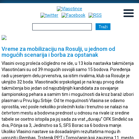
▼
▼
Vreme za mobilizaciju na Rosulji, u jednom od
mogućih scenarija i borba za opstanak
Vlasini ovog proleća očigledno ne ide, u 13 kola nastavka takmičenja
Vlasotinčani su od 39 mogućih osvojili samo 15 bodova. Poređenja
radi u jesenjem delu prvenstva, sa istim rivalima, klub sa Rosulje je
uknjižio 32 boda. Vlasotinački srpskoligaš je na kraju prvog dela
takmičenja bio jedan od najozbiljnijih kandidata za osvajanje
šampionskog pehara a samim tim i mogućnosti da kroz baraž izbori
plasman u Prvu ligu Srbije. Od te mogućnosti Vlasina se odavno
oprostila, već posle nekoliko prolećnih kola i trenutno se nalazi na
četvrtom mestu a bodovna prednost u odnosu na rivale iz sredine
tabele se osetno istopila pa joj sada za vrat „duvaju“ OFK Sinđelić sa
dva, Pčinja sa 3, Jedinstvo sa 5, SFS Borac sa 6 bodova manje.
Ukoliko Vlasinci nastave sa dosadašnjim rezultatima mogu ih
ugroziti i Rembas, Trstenik PPT i Tomočanin koji zauzima 11. mesto