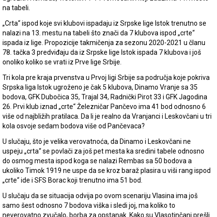
na tabeli.
„Crta“ ispod koje svi klubovi ispadaju iz Srpske lige Istok trenutno se
nalazi na 13. mestu na tabeli što znači da 7 klubova ispod „crte“
ispada iz lige. Propozicije takmičenja za sezonu 2020-2021 u članu
78. tačka 3 predviđaju da iz Srpske lige Istok ispada 7 klubova i još
onoliko koliko se vrati iz Prve lige Srbije.
Tri kola pre kraja prvenstva u Prvoj ligi Srbije sa područja koje pokriva
Srpska liga Istok ugroženo je čak 5 klubova, Dinamo Vranje sa 35
bodova, GFK Dubočica 35, Trajal 34, Radnički Pirot 33 i GFK Jagodina
26. Prvi klub iznad „crte“ Železničar Pančevo ima 41 bod odnosno 6
više od najbližih pratilaca. Da li je realno da Vranjanci i Leskovčani u tri
kola osvoje sedam bodova više od Pančevaca?
U slučaju, što je velika verovatnoća, da Dinamo i Leskovčani ne
uspeju „crta“ se povlači za još pet mesta ka sredini tabele odnosno
do osmog mesta ispod koga se nalazi Rembas sa 50 bodova a
ukoliko Timok 1919 ne uspe da se kroz baraž plasira u viši rang ispod
„crte“ ide i SFS Borac koji trenutno ima 51 bod.
U slučaju da se situacija odvija po ovom scenariju Vlasina ima još
samo šest odnosno 7 bodova viška i sledi joj, ma koliko to
neverovatno zvučalo, borba za opstanak. Kako su Vlasotinčani prešli