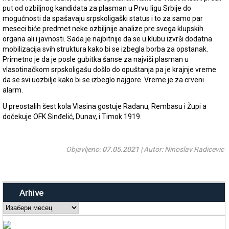
put od ozbiljnog kandidata za plasman u Prvu ligu Srbije do
mogućnosti da spašavaju srpskoligaški status i to za samo par
meseci biće predmet neke ozbiljnije analize pre svega klupskih
organa ali i javnosti. Sada je najbitnije da se u klubu izvrši dodatna
mobilizacija svih struktura kako bi se izbegla borba za opstanak.
Primetno je da je posle gubitka šanse za najviši plasman u
vlasotinačkom srpskoligašu došlo do opuštanja pa je krajnje vreme
da se svi uozbilje kako bi se izbeglo najgore. Vreme je za crveni
alarm.
U preostalih šest kola Vlasina gostuje Radanu, Rembasu i Župi a
dočekuje OFK Sinđelić, Dunav, i Timok 1919.
Objavljeno:
07.05.2021
| Autor: Ninoslav Radicevic
Arhive
Arhive