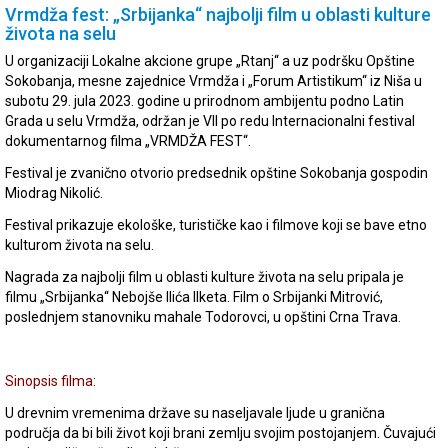
Vrmdža fest: „Srbijanka“ najbolji film u oblasti kulture
života na selu
U organizaciji Lokalne akcione grupe „Rtanj“ a uz podršku Opštine
Sokobanja, mesne zajednice Vrmdža i „Forum Artistikum“ iz Niša u
subotu 29. jula 2023. godine u prirodnom ambijentu podno Latin
Grada u selu Vrmdža, održan je VII po redu Internacionalni festival
dokumentarnog filma „VRMDŽA FEST“.
Festival je zvanično otvorio predsednik opštine Sokobanja gospodin
Miodrag Nikolić.
Festival prikazuje ekološke, turističke kao i filmove koji se bave etno
kulturom života na selu.
Nagrada za najbolji film u oblasti kulture života na selu pripala je
filmu „Srbijanka“ Nebojše Ilića Ilketa. Film o Srbijanki Mitrović,
poslednjem stanovniku mahale Todorovci, u opštini Crna Trava.
Sinopsis filma
:
U drevnim vremenima države su naseljavale ljude u granična
područja da bi bili život koji brani zemlju svojim postojanjem. Čuvajući