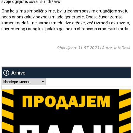
svoje ognjište, čuvali su i državu.
Ona koja ima simbolično ime, živi u jednom sasvim drugačijem svetu
nego onom kakav poznaju mlađe generacije. Ona je čuvar zemlje,
kamen međaš… ne samo između dve države, već i između dva sveta,
savremenog i onog koji polako gasne na obroncima crnotrvskih brda.
Objavljeno:
31.07.2023
| Autor: InfoDesk
Arhive
Arhive